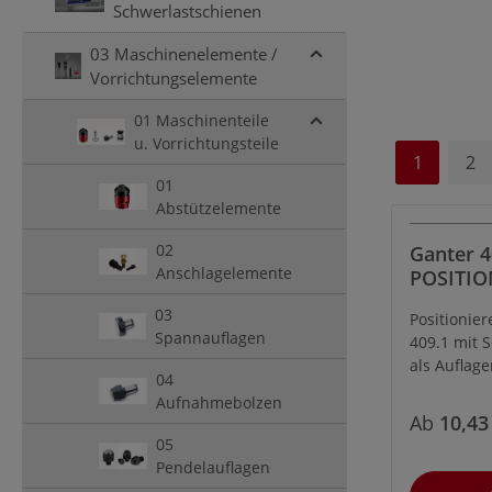
Schwerlastschienen
03 Maschinenelemente /
Vorrichtungselemente
01 Maschinenteile
u. Vorrichtungsteile
1
2
01
Abstützelemente
02
Ganter 4
Anschlagelemente
POSITI
MIT SCH
03
Positionie
RIFFELF
Spannauflagen
409.1 mit 
als Auflag
04
Druckstück
Aufnahmebolzen
Ab
10,43
05
Pendelauflagen