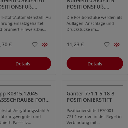
orelem 02040-3101
Norelem 02040-415
müssen zwei auf den
OSITIONSFUß,
POSITIONSFUß,
spreizbaren Schaft
ORM:C,
FORM:D,
abgestimmte Bohrungen
rkstoff:Automatenstahl.Au
Die Positionsfüße werden als
UTOM.STAHL BRÜN.
AUTOM.STAHL BRÜN.
aufweisen.Die
ührung:einsatzgehärtet
Auflagen, Anschläge und
. EINSATZGEHÄRTET,
U. EINSATZGEHÄRTET,
Spreizschraube hat einen
d brüniert.Hinweis:Die
Druckstücke im
W=17
SW=17
durchgängigen
sitionsfüße werden als
Vorrichtungsbau und
Innensechskant und kann
flagen, Anschläge und
allgemeinen Maschinen- und
,70 €
11,23 €
somit von zwei Seiten
uckstücke im
Gerätebau
bedient werden.
rrichtungsbau und
verwendet.Werkstoff:
lgemeinen Maschinen- und
Automatenstahl.Ausführung:
Details
Details
rätebau verwendet.
einsatzgehärtet und
brüniert.
pp K0815.12045
Ganter 771.1-5-18-8
ASSSCHRAUBE FORM
POSITIONIERSTIFT
B M12X45 BR,
rkstoff:Vergütungsstahl.A
Positionierstifte LE70001
führung:vergütet und
771.1 werden in der Regel in
üniert. Passsitz
Verbindung mit