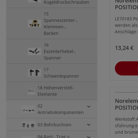
Norelem
Kugeldruckschrauben
POSITIO
FORM:A,
15
LE70183 Po
AUTOM.
Spannexzenter-,
werden als
Klemmen-,
U. EINS
Anschläge 
Backen
SW=17
im Vorrich
allgemein
16
13,24 €
Gerätebau
Exzenterhebel-,
verwendet.
Spanner
Automatens
17
einsatzgeh
Schwenkspanner
brüniert.
18 Höhenverstell-
Elemente
Norelem
02
POSITIO
Antriebskomponenten
FORM:E,
Werkstoff:
AUTOM.
03 Bohrbuchsen
sführung:e
U. EINS
und brünie
SW=17
04 Rast-, Trag u.