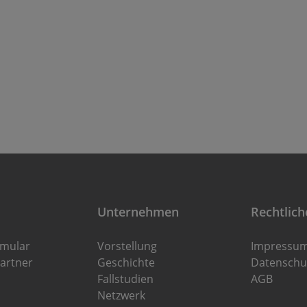
wird an der
wi
Überwachungseinheit (Best.-
Üb
Nr. 22800.0612) angezeigt.
Nr
Unternehmen
Rechtlich
rmular
Vorstellung
Impressu
artner
Geschichte
Datenschu
Fallstudien
AGB
Netzwerk