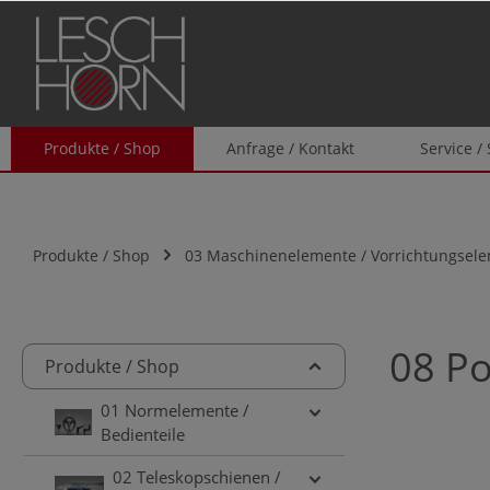
springen
Zur Hauptnavigation springen
Produkte / Shop
Anfrage / Kontakt
Service /
Produkte / Shop
03 Maschinenelemente / Vorrichtungsel
08 Po
Produkte / Shop
01 Normelemente /
Bedienteile
02 Teleskopschienen /