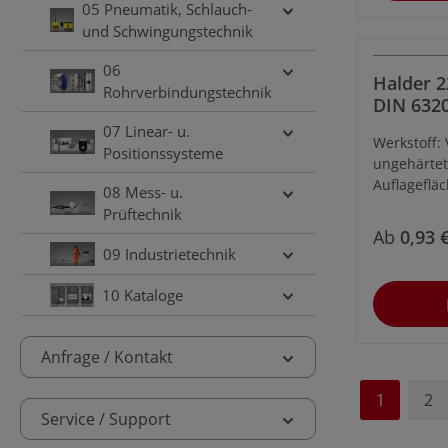
05 Pneumatik, Schlauch-
und Schwingungstechnik
06
Halder 2
Rohrverbindungstechnik
DIN 6320
Gewindez
07 Linear- u.
Werkstoff:
M 6
Positionssysteme
ungehärtet
Auflagefläche ohne Z
08 Mess- u.
Hinweis:
Prüftechnik
Ab
0,93 
09 Industrietechnik
10 Kataloge
Anfrage / Kontakt
1
2
Service / Support