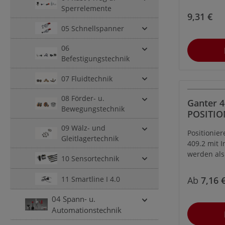
Positionsf
Sperrelemente
Auflagen, 
9,31 €
Druckstück
05 Schnellspanner
Vorrichtu
allgemein
06
Gerätebau 
Befestigungstechnik
07 Fluidtechnik
08 Förder- u.
Ganter 4
Bewegungstechnik
POSITI
MIT IN
09 Wälz- und
Positionie
KUGELF
Gleitlagertechnik
409.2 mit 
werden als
10 Sensortechnik
Anschläge 
verwendet.
11 Smartline I 4.0
Ab
7,16 
04 Spann- u.
Automationstechnik