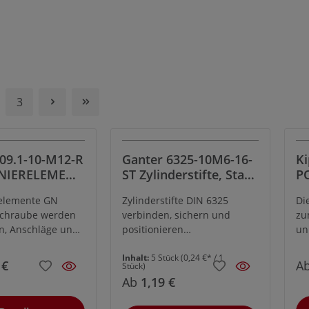
3
09.1-10-M12-R
Ganter 6325-10M6-16-
Ki
ONIERELEMENT
ST Zylinderstifte, Stahl,
P
RAUBE,
Durchmesser d: 10,
B
relemente GN
Zylinderstifte DIN 6325
Di
LÄCHE
Länge l1: 16,
Schraube werden
verbinden, sichern und
zu
Toleranzklasse: M6 -
en, Anschläge und
positionieren
un
ISO-Passung m6 (nach
e verwendet.
Maschinenteile.Sie werden
be
DIN ISO 286-2), 1 VPE=
in der Regel in Verbindung
Inhalt:
5 Stück
(0,24 €* / 1
ve
 €
5 Stück
A
Stück)
mit Durchlöchern eingesetzt.
di
Ab
1,19 €
Dabei erleichtert der
Dr
Zentrieransatz das
un