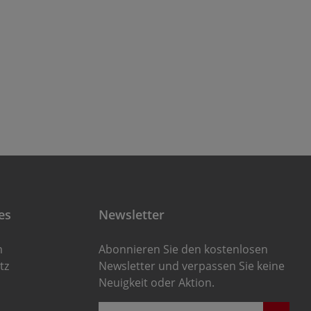
rd an der
bestellen.
erwachungseinheit (Best.-
. 22800.0612) angezeigt.
es
Newsletter
m
Abonnieren Sie den kostenlosen
tz
Newsletter und verpassen Sie keine
Neuigkeit oder Aktion.
E-Mail-Adresse*