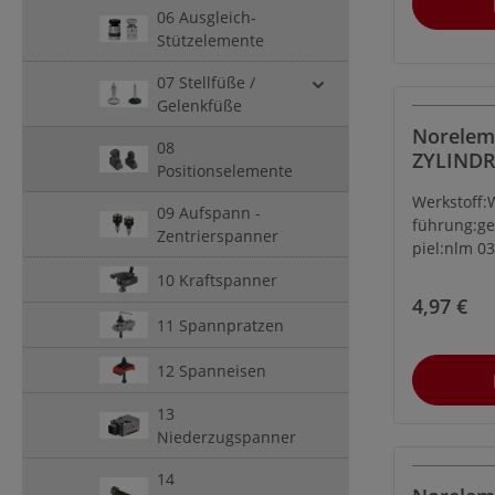
06 Ausgleich-
Stützelemente
07 Stellfüße /
Gelenkfüße
Norelem
08
ZYLINDR
Positionselemente
POSITIONS
Werkstoff:
UNGESC
09 Aufspann -
führung:ge
D1=8,5, 
Zentrierspanner
piel:nlm 0
05Hinweis:
10 Kraftspanner
Zentrierun
4,97 €
11 Spannpratzen
12 Spanneisen
13
Niederzugspanner
14