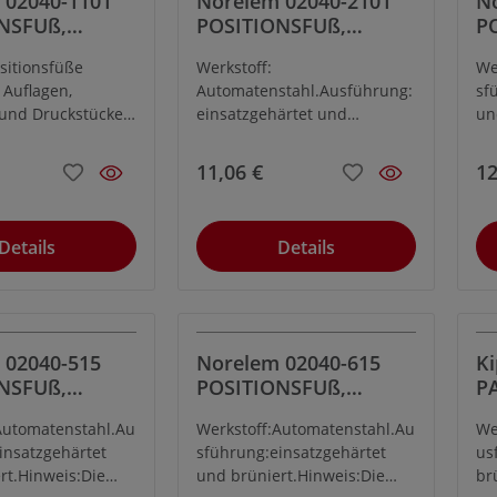
 02040-1101
Norelem 02040-2101
N
NSFUß,
POSITIONSFUß,
P
FORM:B,
F
sitionsfüße
Werkstoff:
We
STAHL BRÜN.
AUTOM.STAHL BRÜN.
A
 Auflagen,
Automatenstahl.Ausführung:
sf
ATZGEHÄRTET,
U. EINSATZGEHÄRTET,
U
und Druckstücke
einsatzgehärtet und
un
SW=17
S
tungsbau und
brüniert.Hinweis:Die
Po
en Maschinen- und
Positionsfüße werden als
Au
11,06 €
12
Auflagen, Anschläge und
Dr
Werkstoff:
Druckstücke im
Vo
tahl.Ausführung:
Vorrichtungsbau und
al
Details
Details
ärtet und
allgemeinen Maschinen- und
Ge
Gerätebau verwendet.
 02040-515
Norelem 02040-615
Ki
NSFUß,
POSITIONSFUß,
P
FORM:F,
Automatenstahl.Au
Werkstoff:Automatenstahl.Au
We
STAHL BRÜN.
AUTOM.STAHL BRÜN.
insatzgehärtet
sführung:einsatzgehärtet
us
ATZGEHÄRTET,
U. EINSATZGEHÄRTET,
rt.Hinweis:Die
und brüniert.Hinweis:Die
br
SW=17