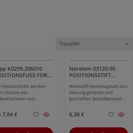
pp K0299.206010
Norelem 03120-05
OSITIONSFUSS FORM
POSITIONSSTIFT
, D=M6, H=10
ZYLINDRISCH D1=8,
e Positionsfüße werden
Werkstoff:Werkzeugstahl.Aus
WERKZEUGSTAHL,
m Stützen von
führung:gehärtet und
BRÜNIERT,
bearbeiteten und
geschliffen.Bestellbeispiel:nl
GESCHLIFFEN, D2=5
arbeiteten Werkstücken
m 03120-
rwendet. Darüber hinaus
08Hinweis:Planseiten mit
b
7,84 €
6,38 €
enen sie als Anschläge und
Zentrierung.
uckstücke im Vorrichtungs-
d