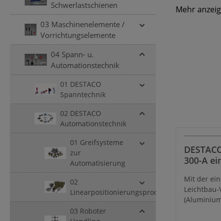
Endeffektor
Schwerlastschienen
Mehr anzei
sowie eine 
03 Maschinenelemente /
Automations
Vorrichtungselemente
Hand gewech
damit auch 
04 Spann- u.
Automationstechnik
01 DESTACO
Spanntechnik
02 DESTACO
Automationstechnik
01 Greifsysteme
DESTACO
zur
300-A ei
Automatisierung
Leichtba
Mit der ein
Verläng
02
Leichtbau-
19 mm, 
Linearpositionierungsprodukte
(Aluminium
Länge 3
Anschlussa
03 Roboter
Material
Venturi mi