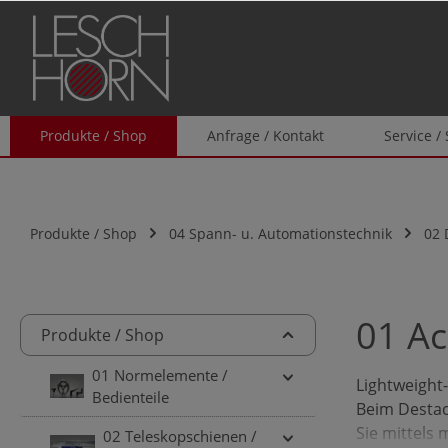
springen
Zur Hauptnavigation springen
Produkte / Shop
Anfrage / Kontakt
Service /
Produkte / Shop
04 Spann- u. Automationstechnik
02 
01 Ac
Produkte / Shop
01 Normelemente /
Lightweight
Bedienteile
Beim Destac
Sie mittels
02 Teleskopschienen /