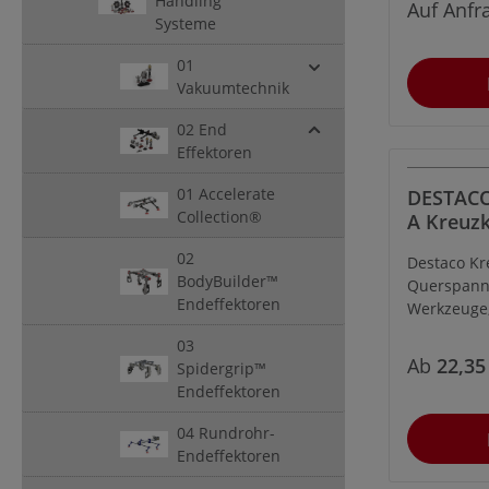
Handling
Auf Anfr
Rohr verbu
Systeme
Stahlverlä
01
verfügen ü
Vakuumtechnik
oxidiert O
in mehrer
02 End
verfügbar.
Effektoren
01 Accelerate
DESTACO
Collection®
A Kreuz
Verbind
02
Destaco Kr
D2= 20 
BodyBuilder™
Querspanne
statisch
Endeffektoren
Werkzeuge,
Belastu
Alternativ
Materia
03
eines komp
Ab
22,35
Spidergrip™
Querträgers
Endeffektoren
Klemmstüc
eine recht
04 Rundrohr-
Verbindun
Endeffektoren
unterschie