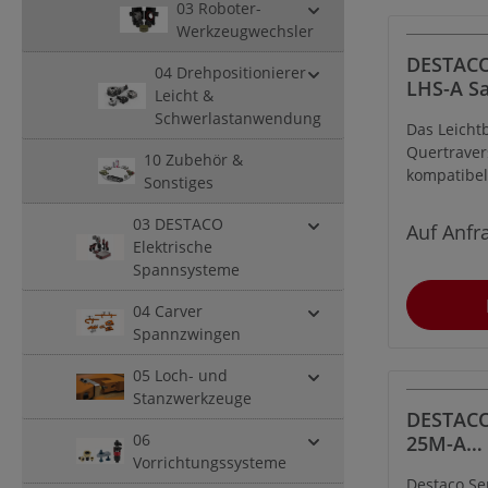
Durchmess
03 Roboter-
Werkzeugwechsler
DESTACO
04 Drehpositionierer
LHS-A S
Leicht &
(Crossba
Schwerlastanwendung
Das Leicht
Luftansc
Quertraver
linkssei
10 Zubehör &
kompatibel
Materia
Sonstiges
quadratis
Querträger
03 DESTACO
Auf Anfr
einem sta
Elektrische
automatisc
Spannsysteme
ausgestatte
04 Carver
Spannzwingen
05 Loch- und
Stanzwerkzeuge
DESTACO
06
25M-A
Vorrichtungssysteme
Sensorha
Destaco Se