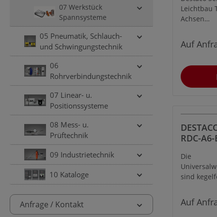
Anschrau
07 Werkstück
Leichtbau T
RohrØ= 
Spannsysteme
Achsen
Material
Transferp
05 Pneumatik, Schlauch-
gen. Die Le
Auf Anfr
und Schwingungstechnik
Sensorhalte
Einheiten 
06
Transferp
Rohrverbindungstechnik
en. Diese 
über eine 
07 Linear- u.
Stahlkonst
Positionssysteme
schwarz ox
Korrosions
08 Mess- u.
DESTACO
Oberfläche
Prüftechnik
RDC-A6-
Automobili
Auslege
Nahrungsm
09 Industrietechnik
Die
kegelför
Verpackung,
Universalw
mm, Län
Konsumgüte
10 Kataloge
sind kegel
Materia
Montage, P
mit einem 
Kunststoff
für
Auf Anfr
Temperatu
Anfrage / Kontakt
Schnellku