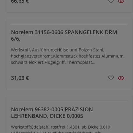
66,65 €
Norelem 31156-0606 SPANNGELENK DRM
6/6,
Werkstoff, Ausführung:Hülse und Bolzen Stahl,
hochglanzverchromt.Klemmstück hochfestes Aluminium,
schwarz eloxiert.Flügelgriff, Thermoplast
schwarzgrau.Bestellbeispiel:nlm 31156-
1616Hinweis:Stufenlos einstellbar. Schnelle Klemmung
31,03 €
durch den Flügelgriff.Auf Anfrage:Unterschiedliche
Kombinationen der Durchmesser D und D1.
Norelem 96382-0005 PRÄZISION
LEHRENBAND, DICKE 0,0005
Werkstoff:Edelstahl rostfrei 1.4301, ab Dicke 0,010