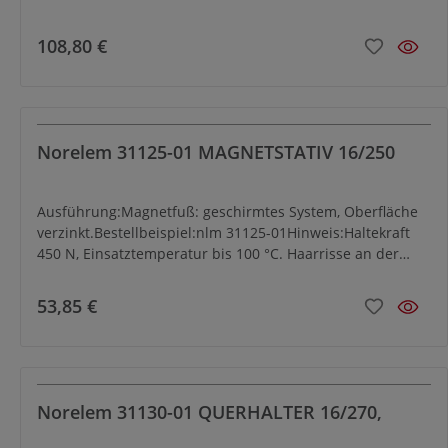
108,80 €
Norelem 31125-01 MAGNETSTATIV 16/250
Ausführung:Magnetfuß: geschirmtes System, Oberfläche
verzinkt.Bestellbeispiel:nlm 31125-01Hinweis:Haltekraft
450 N, Einsatztemperatur bis 100 °C. Haarrisse an der
Haftfläche des eingebauten Magnetwerkstoffes sind
fertigungstechnisch nicht vermeidbar. Sie beeinträchtigen
53,85 €
die Funktion des Haftmagneten in keiner Weise (siehe
auch 09065-10).
Norelem 31130-01 QUERHALTER 16/270,