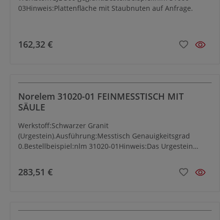
03Hinweis:Plattenfläche mit Staubnuten auf Anfrage.
162,32 €
Norelem 31020-01 FEINMESSTISCH MIT
SÄULE
Werkstoff:Schwarzer Granit
(Urgestein).Ausführung:Messtisch Genauigkeitsgrad
0.Bestellbeispiel:nlm 31020-01Hinweis:Das Urgestein
besitzt gegenüber dem herkömmlichen Granit
wesentliche Vorteile: - 3fach höhere Verschleissfestigkeit.-
283,51 €
20% höhere Dichte.- 3fach geringere
Wärmeausdehnung.Passende Messuhrenhalter siehe
31140 und 31141.