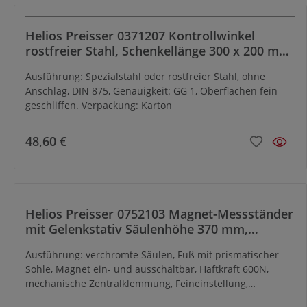
Helios Preisser 0371207 Kontrollwinkel
rostfreier Stahl, Schenkellänge 300 x 200 mm,
Querschnitt 40 x 8 mm
Ausführung: Spezialstahl oder rostfreier Stahl, ohne
Anschlag, DIN 875, Genauigkeit: GG 1, Oberflächen fein
geschliffen. Verpackung: Karton
48,60 €
Helios Preisser 0752103 Magnet-Messständer
mit Gelenkstativ Säulenhöhe 370 mm,
Ausladung 320 mm, Gestände- ø 18 mm
Ausführung: verchromte Säulen, Fuß mit prismatischer
Sohle, Magnet ein- und ausschaltbar, Haftkraft 600N,
mechanische Zentralklemmung, Feineinstellung,
Aufnahme: ø 8mm für Messuhren,