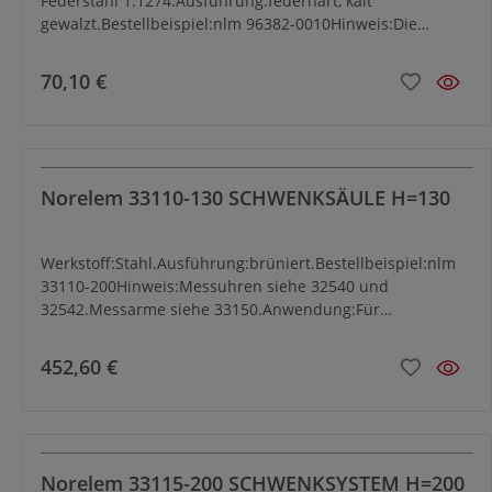
Federstahl 1.1274.Ausführung:federhart, kalt
gewalzt.Bestellbeispiel:nlm 96382-0010Hinweis:Die
Präzisions-Lehrenbänder werden in der praktischen
Spenderdose geliefert.Sie eignen sich u.a. zum Justieren,
70,10 €
Ausrichten und Unterlegen von Werkzeugen, Werkstücken,
Formen usw., außerdem zum Prüfen von Passungen, zum
Kontrollieren und Einstellen von Führungen, Druckwalzen,
Profilschablonen und zahllose andere
Anwendungsbereiche.
Norelem 33110-130 SCHWENKSÄULE H=130
Werkstoff:Stahl.Ausführung:brüniert.Bestellbeispiel:nlm
33110-200Hinweis:Messuhren siehe 32540 und
32542.Messarme siehe 33150.Anwendung:Für
Höhenmessungen.Montage:- Schwenksäule völlig
demontieren.- Führungssäule mit Scheibe und
452,60 €
Zylinderschraube am Messtisch befestigen.- Konus-
Klemmring aufsetzen und während des Klemmvorganges
auf die Auflagefläche drücken.- Konus-Schwenkhülse
einführen.- Messarm auf der Konusschwenkhülse
befestigen.- Konus-Zentrierring auf der Konus-
Norelem 33115-200 SCHWENKSYSTEM H=200