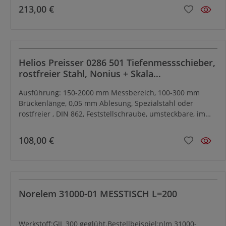
Schwalbenschwanzklemmung für Fühlhebelmessgeräte.
213,00 €
Verpackung: Karton.
Helios Preisser 0286 501 Tiefenmessschieber,
rostfreier Stahl, Nonius + Skala
mattverchromt 150 mm Messbereich, 100
Ausführung: 150-2000 mm Messbereich, 100-300 mm
mm Brückenlänge
Brückenlänge, 0,05 mm Ablesung, Spezialstahl oder
rostfreier , DIN 862, Feststellschraube, umsteckbare, im
Winkel abgesetzte Messstange, beidseitige Skalierung,
Hauptteilung tiefergelegt, Nonius und Skala hochgenau
108,00 €
mit Laser skaliert, Verpackung: Karton, ab 1000 mm
Messbereich einzeln verpackt.
Norelem 31000-01 MESSTISCH L=200
Werkstoff:GJL 300 geglüht.Bestellbeispiel:nlm 31000-