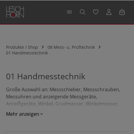
alt springen
Produkte / Shop
08 Mess- u. Prüftechnik
01 Handmesstechnik
01 Handmesstechnik
Große Auswahl an: Messschieber, Messschrauben,
Messuhren und anzeigende Messgeräte,
Anreißgeräte, Winkel, Gradmesser, Winkelmesser,
Richtlehren, Lehren, Lineale, mit Kalibrierservice.
Mehr anzeigen
Professionelle Handmesstechnik - profitieren Sie von
unserer Vielfalt für die - Jetzt online bestellen!