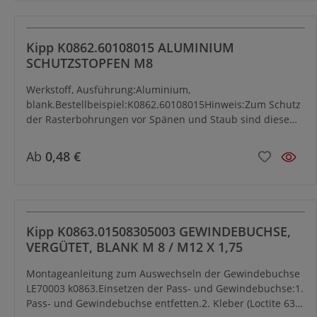
Kipp K0862.60108015 ALUMINIUM
SCHUTZSTOPFEN M8
Werkstoff, Ausführung:Aluminium,
blank.Bestellbeispiel:K0862.60108015Hinweis:Zum Schutz
der Rasterbohrungen vor Spänen und Staub sind diese
mit Schutzstopfen zu verschließen.Schutzstopfen in nicht
benutzten Bohrungen belassen! Schutzstopfen aus
Ab
0,48 €
Aluminium werden eingesetzt, wenn aggressive
Kühlemulsionen verwendet werden oder wenn ohne
Kühlmittel zerspant wird.
Kipp K0863.01508305003 GEWINDEBUCHSE,
VERGÜTET, BLANK M 8 / M12 X 1,75
Montageanleitung zum Auswechseln der Gewindebuchse
LE70003 k0863.Einsetzen der Pass- und Gewindebuchse:1.
Pass- und Gewindebuchse entfetten.2. Kleber (Loctite 638)