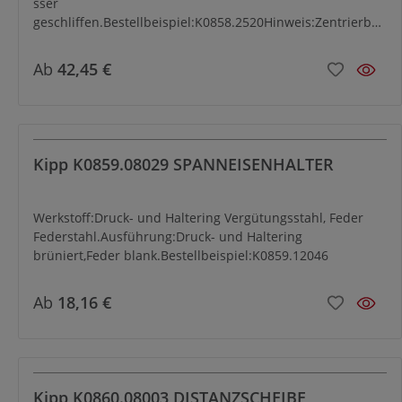
sser
geschliffen.Bestellbeispiel:K0858.2520Hinweis:Zentrierbol
zen für Richtbohrung sind auf die Paletten K0806
abgestimmt.
Ab
42,45 €
Kipp K0859.08029 SPANNEISENHALTER
Werkstoff:Druck- und Haltering Vergütungsstahl, Feder
Federstahl.Ausführung:Druck- und Haltering
brüniert,Feder blank.Bestellbeispiel:K0859.12046
Ab
18,16 €
Kipp K0860.08003 DISTANZSCHEIBE