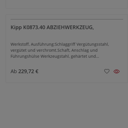
Kipp K0873.40 ABZIEHWERKZEUG,
Werkstoff, Ausführung:Schlaggriff Vergütungsstahl,
vergütet und verchromt.Schaft, Anschlag und
Führungshülse Werkzeugstahl, gehärtet und
verchromt.Bestellbeispiel:K0873.40Hinweis:Der Abzieher
wird zum Ausbau von Aufnahmebolzen (K0817, K0818,
Ab
229,72 €
K0350, K0351) und Stiften, die mit Innengewinde von M3–
M8 versehen sind,
eingesetzt.Zubehör:Aufbewahrungsschatulle für
Führungshülsen.