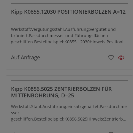
Kipp K0855.12030 POSITIONIERBOLZEN A=12
Werkstoff:Vergütungsstahl.Ausführung:vergütet und
brüniert.Passdurchmesser und Führungsflächen
geschliffen.Bestellbeispiel:K0855.12030Hinweis:Positionier
bolzen finden ihre Anwendung beim Positionieren der
Rasterplatten K0800 auf Maschinentischen.
Auf Anfrage
Kipp K0856.5025 ZENTRIERBOLZEN FÜR
MITTENBOHRUNG, D=25
Werkstoff:Stahl.Ausführung:einsatzgehärtet.Passdurchme
sser
geschliffen.Bestellbeispiel:K0856.5025Hinweis:Zentrierbol
zen für Mittenbohrung sind abgestimmt auf die
Grundelemente K0806, K0802, K0803, K0804 und K0805.