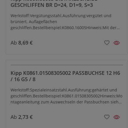
GESCHLIFFEN BR D=24, D1=9, S=3
Werkstoff:Vergütungsstahl.Ausführung:vergütet und
brüniert. Auflageflächen
geschliffen.Bestellbeispiel:K0860.16005Hinweis:Mit der
Distanzscheibe kann der Spannbereich von Spannhaken
und Spannhakenaufnahmen verändert werden. Wird die
Ab
8,69 €
Distanzscheibe zwischen Grundkörper und
Spannhakenaufnahme bzw. Höhenzylinder eingelegt, so
verhindert sie eine Beschädigung der Auflagefläche.
Kipp K0861.01508305002 PASSBUCHSE 12 H6
/ 16 G5 / 8
Werkstoff:Spezialeinsatzstahl.Ausführung:gehärtet und
geschliffen.Bestellbeispiel:K0861.01508305002Hinweis:Mo
ntageanleitung zum Auswechseln der Passbuchsen siehe
nächste Seite.
Ab
2,73 €