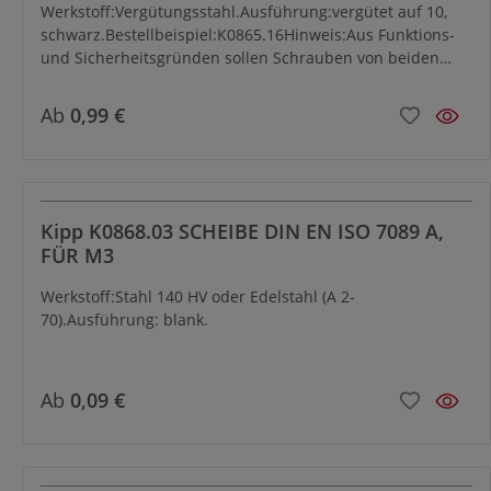
Werkstoff:Vergütungsstahl.Ausführung:vergütet auf 10,
schwarz.Bestellbeispiel:K0865.16Hinweis:Aus Funktions-
und Sicherheitsgründen sollen Schrauben von beiden
Seiten max. auf halbe Mutternhöhe eingeschraubt
werden. Minimale Einschraublänge 1x Durchmesser.Auf
Ab
0,99 €
Anfrage:Schlüsselweiten nach DIN ISO 272.
Kipp K0868.03 SCHEIBE DIN EN ISO 7089 A,
FÜR M3
Werkstoff:Stahl 140 HV oder Edelstahl (A 2-
70).Ausführung: blank.
Ab
0,09 €