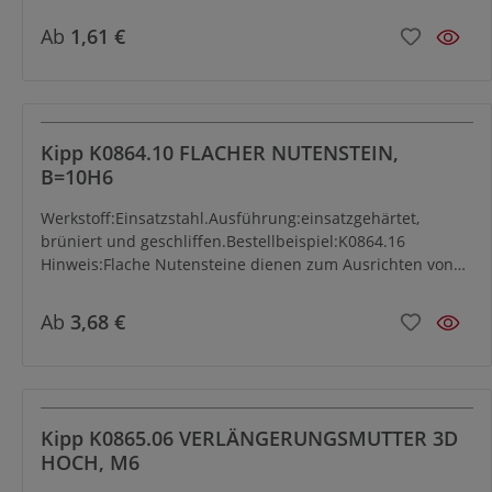
in die Bohrung geben.3. Kleber (Loctite 638) auf die
Gewindebuchse geben und einschrauben.4. Kleber
Ab
1,61 €
(Loctite 638) auf die Passbuchse geben und einsetzen.
Sollte sich die Passbuchse nicht von Hand einfügen
lassen, verwenden Sie bitte ein Montagewerkzeug wie im
Anwendungsbeispiel dargestellt.5. Entfernen Sie vor dem
Aushärten den beim Einfügen der Pass- und
Kipp K0864.10 FLACHER NUTENSTEIN,
Gewindebuchse herausgedrückten Kleber.Werkstoff:
B=10H6
Vergütungsstahl.Ausführung: vergütet auf 1100-1300
N/mm².Bestellbeispiel:LE70003 K0863.01508305003
Werkstoff:Einsatzstahl.Ausführung:einsatzgehärtet,
brüniert und geschliffen.Bestellbeispiel:K0864.16
Hinweis:Flache Nutensteine dienen zum Ausrichten von
Vorrichtungen und Spannzeugen auf Maschinentischen
mit T-Nuten nach DIN 650. Sie werden in die Richtnuten
Ab
3,68 €
der Vorrichtungen eingeschraubt. Flache Nutensteine
sind dann geeignet, wenn die Vorrichtungen auf
Maschinen mit gleicher Nutbreite kommen.
Kipp K0865.06 VERLÄNGERUNGSMUTTER 3D
HOCH, M6