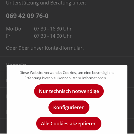
Unterstützung und Beratung unter:
069 42 09 76-0
Mo-Do
07:30 - 16:30 Uhr
Fr
07:30 - 14:00 Uhr
Oder über unser
Kontaktformular
.
Kontakt
Diese Website verwendet Cookies, um eine bestmögliche
Erfahrung bieten zu können.
Mehr Informationen ...
Unternehmen
Nur technisch notwendige
Rechtliches
Konfigurieren
Newsletter
Alle Cookies akzeptieren