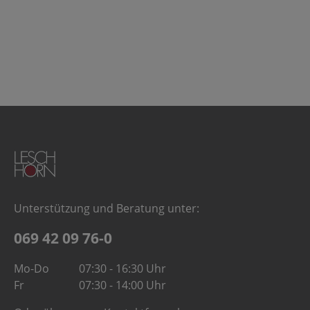
Aufgaben, wie Anwendungen in der Druck- und
Textilindustrie. RT STROBE 3000 LED- Für Bahnbreiten bis
ca. 350 mm- Ohne internen TriggerRT STROBE 5000 LED -
Für Bahnbreiten bis ca. 500 mm- Interne, manuelle
Helligkeitsregelung- Ohne internen TriggerRT STROBE
5000 LED - Für Bahnbreiten bis ca. 500 mm- Interne,
manuelle Helligkeitsregelung- Ohne internen TriggerRT
STROBE 3000 XENON inkl. RT STROBE eco control und
Netzteil
Unterstützung und Beratung unter:
069 42 09 76-0
Mo-Do
07:30 - 16:30 Uhr
Fr
07:30 - 14:00 Uhr