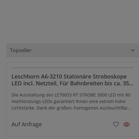
Leschhorn A6-3210 Stationäre Stroboskope
LED incl. Netzteil, Für Bahnbreiten bis ca. 350
mm
Die Ausstattung des LE70053 RT STROBE 3000 LED mit 80
Hochleistungs-LEDs garantiert Ihnen eine extrem hohe
Lichtstärke. Dank der großen, homogenen Ausleuchtfläche
erhalten Sie auch bei ungünstigen Lichtverhältnissen
hervorragende Ergebnisse. Damit eignet sich das LE70053
Auf Anfrage
RT STROBE 3000 LED für vielfältige Mess-, Beobachtungs-
und Inspektionsaufgaben. Besonders für anspruchsvolle