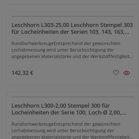
Leschhorn L303-25,00 Leschhorn Stempel 303
für Locheinheiten der Serien 103, 143, 163,
Loch-Ø 25,00, ØD2 30, L 45
RundlochwerkzeugeEntsprechend der gewünschten
Lochabmessung wird unter Berücksichtigung der
angegebenen Materialstärke und der Werkstofffestigkeit
die Matrize werkseitig mit dem erforderlichen
Schneidspiel versehen.Mit Hilfe von Reduzierhülsen und -
142,32 €
buchsen können bei einem Teil derLocheinheiten kleinere
Loch-Ø, als bei den jeweiligen Serien angegeben, gelocht
werden.Locheinheiten für Rundschnitt können mit Hilfe
eines Formschnitt-Umrüstsatzes leicht und schnell in
Locheinheiten zum Einsatzmit
Leschhorn L300-2,00 Stempel 300 für
Formlochwerkzeugenumgerüstet werden.
Locheinheiten der Serie 100, Loch-Ø 2,00,
ØD2 8, L 105
RundlochwerkzeugeEntsprechend der gewünschten
Lochabmessung wird unter Berücksichtigung der
angegebenen Materialstärke und der Werkstofffestigkeit