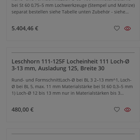
bei St 60 0,75–5 mm Lochwerkzeuge (Stempel und Matrize)
separat bestellen siehe Tabelle unten Zubehör - siehe
Kapitel Zubehör
5.404,46 €
Leschhorn 111-125F Locheinheit 111 Loch-Ø
3-13 mm, Ausladung 125, Breite 30
Rund- und FormschnittLoch-Ø bei BL 3 2–13 mm^1, Loch-
Ø bei BL 5, max. 11 mm Materialstärke bei St 60 0,3–5 mm
1) Loch-Ø 12 bis 13 mm nur in Materialstärken bis 3
mm.Locheinheiten der Serie 111 sind besonders zum
Lochen von kleineren Profilen einzusetzen. In speziellen
480,00 €
Einsatzfällen kann entweder ein Sondermatrizenhalter mit
einer kleinen Sonder-Matrize (siehe Abb.) oder eine
einteilige Blockmatrize (siehe Abb.) benutzt werden. In
beiden Fällen lassen sich nach Entfernen des
serienmäßigen Matrizenhaltersbesonders eng profilierte