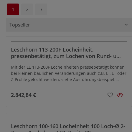
1
2
Leschhorn 113-200F Locheinheit,
pressenbetätigt, zum Lochen von Rund- u
Formschnitten, Ausladung 200mm, geeignet
Mit der LE 113-200F Locheinheiten pressebetätigt können
für Loch-Ø 22-38mm incl. Formlöcher,
bei kleinen baulichen Veränderungen auch z.B. L-, U- oder
Abstreifer 801-070x50 gehört zum
Z-Profile gelocht werden; siehe Ausführungsbeispiel.
Lieferumfang
Rund- und Formschnitt Loch-Ø 22–38 mm Materialstärke
bei St 60 2–10 mm. Lochwerkzeuge Stempel und Matrize
2.842,84 €
separat bestellen siehe Tabelle untenZubehör - siehe
Kapitel Zubehör
Leschhorn 100-160 Locheinheit 100 Loch-Ø 2-