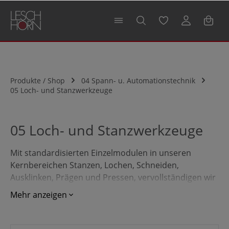
alt springen
Produkte / Shop
04 Spann- u. Automationstechnik
05 Loch- und Stanzwerkzeuge
05 Loch- und Stanzwerkzeuge
Mit standardisierten Einzelmodulen in unseren
Kernbereichen Stanzen, Lochen, Schneiden,
Ausklinken, Prägen und Pressen, vervollständigen wir
Ihren Produktionsprozess. Auch mit speziell
Mehr anzeigen
entwickelten Rüstsätzen, konzipieren wir innovative,
auf Ihre Bedürfnisse ausgerichtete Systemlösungen
für Ihr hochwertiges Stanzwerkzeug.