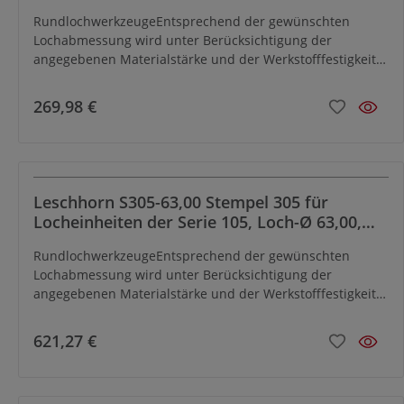
ØD2 50, L 45
RundlochwerkzeugeEntsprechend der gewünschten
Lochabmessung wird unter Berücksichtigung der
angegebenen Materialstärke und der Werkstofffestigkeit
die Matrize werkseitig mit dem erforderlichen
Schneidspiel versehen.Mit Hilfe von Reduzierhülsen und -
269,98 €
buchsen können bei einem Teil derLocheinheiten kleinere
Loch-Ø, als bei den jeweiligen Serien angegeben, gelocht
werden.Locheinheiten für Rundschnitt können mit Hilfe
eines Formschnitt-Umrüstsatzes leicht und schnell in
Locheinheiten zum Einsatzmit
Leschhorn S305-63,00 Stempel 305 für
Formlochwerkzeugenumgerüstet werden.
Locheinheiten der Serie 105, Loch-Ø 63,00,
ØD2 63, L 22
RundlochwerkzeugeEntsprechend der gewünschten
Lochabmessung wird unter Berücksichtigung der
angegebenen Materialstärke und der Werkstofffestigkeit
die Matrize werkseitig mit dem erforderlichen
Schneidspiel versehen.Mit Hilfe von Reduzierhülsen und -
621,27 €
buchsen können bei einem Teil derLocheinheiten kleinere
Loch-Ø, als bei den jeweiligen Serien angegeben, gelocht
werden.Locheinheiten für Rundschnitt können mit Hilfe