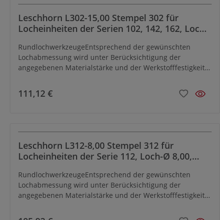
eines Formschnitt-Umrüstsatzes leicht und schnell in
Locheinheiten zum Einsatzmit
Leschhorn L302-15,00 Stempel 302 für
Formlochwerkzeugenumgerüstet werden.
Locheinheiten der Serien 102, 142, 162, Loch-
Ø 15,00, ØD2 28, L 105
RundlochwerkzeugeEntsprechend der gewünschten
Lochabmessung wird unter Berücksichtigung der
angegebenen Materialstärke und der Werkstofffestigkeit
die Matrize werkseitig mit dem erforderlichen
Schneidspiel versehen.Mit Hilfe von Reduzierhülsen und -
111,12 €
buchsen können bei einem Teil derLocheinheiten kleinere
Loch-Ø, als bei den jeweiligen Serien angegeben, gelocht
werden.Locheinheiten für Rundschnitt können mit Hilfe
eines Formschnitt-Umrüstsatzes leicht und schnell in
Locheinheiten zum Einsatzmit
Leschhorn L312-8,00 Stempel 312 für
Formlochwerkzeugenumgerüstet werden.
Locheinheiten der Serie 112, Loch-Ø 8,00,
ØD2 25, L 80
RundlochwerkzeugeEntsprechend der gewünschten
Lochabmessung wird unter Berücksichtigung der
angegebenen Materialstärke und der Werkstofffestigkeit
die Matrize werkseitig mit dem erforderlichen
Schneidspiel versehen.Mit Hilfe von Reduzierhülsen und -