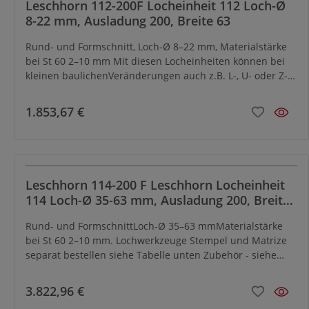
Leschhorn 112-200F Locheinheit 112 Loch-Ø
Teile lochen. Lochwerkzeuge (Stempel und Matrize)
8-22 mm, Ausladung 200, Breite 63
separat bestellen, Zubehör - siehe Kapitel Zubehör
Rund- und Formschnitt, Loch-Ø 8–22 mm, Materialstärke
bei St 60 2–10 mm Mit diesen Locheinheiten können bei
kleinen baulichenVeränderungen auch z.B. L-, U- oder Z-
Profile gelocht werden;siehe Ausführungsbeispiel.
Lochwerkzeuge (Stempel und Matrize) separat
1.853,67 €
bestellensiehe Tabelle unten Zubehör - siehe Kapitel
Zubehör
Leschhorn 114-200 F Leschhorn Locheinheit
114 Loch-Ø 35-63 mm, Ausladung 200, Breite
112
Rund- und FormschnittLoch-Ø 35–63 mmMaterialstärke
bei St 60 2–10 mm. Lochwerkzeuge Stempel und Matrize
separat bestellen siehe Tabelle unten Zubehör - siehe
Kapitel Zubehör
3.822,96 €