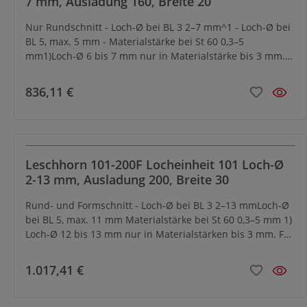
7 mm, Ausladung 160, Breite 20
Nur Rundschnitt - Loch-Ø bei BL 3 2–7 mm^1 - Loch-Ø bei
BL 5, max. 5 mm - Materialstärke bei St 60 0,3–5
mm1)Loch-Ø 6 bis 7 mm nur in Materialstärke bis 3 mm.
Lochwerkzeuge (Stempel und Matrize) separat
bestellensiehe Tabelle unten Zubehör - siehe Kapitel
836,11 €
Zubehör
Leschhorn 101-200F Locheinheit 101 Loch-Ø
2-13 mm, Ausladung 200, Breite 30
Rund- und Formschnitt - Loch-Ø bei BL 3 2–13 mmLoch-Ø
bei BL 5, max. 11 mm Materialstärke bei St 60 0,3–5 mm 1)
Loch-Ø 12 bis 13 mm nur in Materialstärken bis 3 mm. Für
Loch-Ø 2–7 ist mit Hilfe einer Reduzierhülse und -buchse
der Einsatz von Stempel und Matrize der nächstkleineren
1.017,41 €
Locheinheit möglich.Lochwerkzeuge (Stempel und
Matrize) separat bestellen siehe Tabelle unten Zubehör -
siehe Kapitel Zubehör