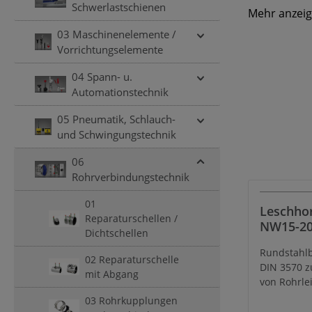
Schwerlastschienen
Mehr anzei
03 Maschinenelemente /
Vorrichtungselemente
04 Spann- u.
Automationstechnik
05 Pneumatik, Schlauch-
und Schwingungstechnik
06
Rohrverbindungstechnik
01
Leschhor
Reparaturschellen /
NW15-20
Dichtschellen
Rundstah
Rundstahlb
3570 Fo
02 Reparaturschelle
DIN 3570 z
B= 20-21
mit Abgang
von Rohrle
M10, Mat
Rundrohr, 
03 Rohrkupplungen
(V4A)
Masten un