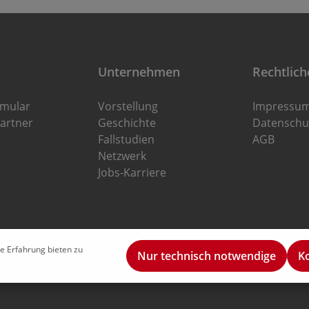
Unternehmen
Rechtlich
rmular
Vorstellung
Impressu
artner
Geschichte
Datenschu
Fallstudien
AGB
Netzwerk
Jobs-Karriere
e Erfahrung bieten zu
Nur technisch notwendige
K