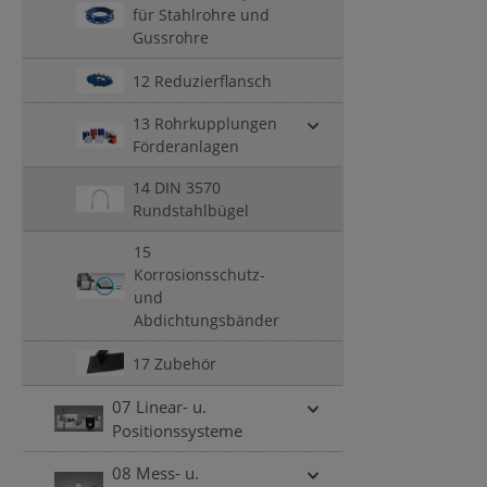
für Stahlrohre und
Gussrohre
12 Reduzierflansch
13 Rohrkupplungen
Förderanlagen
14 DIN 3570
Rundstahlbügel
15
Korrosionsschutz-
und
Abdichtungsbänder
17 Zubehör
07 Linear- u.
Positionssysteme
08 Mess- u.