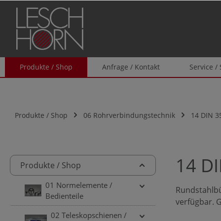
springen
Zur Hauptnavigation springen
Produkte / Shop
Anfrage / Kontakt
Service /
Produkte / Shop
06 Rohrverbindungstechnik
14 DIN 3
14 DI
Produkte / Shop
01 Normelemente /
Rundstahlbü
Bedienteile
verfügbar. G
02 Teleskopschienen /