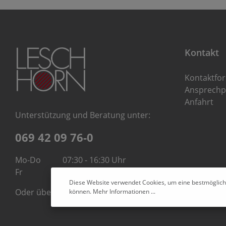
Kontakt
Kontaktfo
Ansprechp
Anfahrt
Unterstützung und Beratung unter:
069 42 09 76-0
Mo-Do
07:30 - 16:30 Uhr
Fr
07:30 - 14:00 Uhr
Diese Website verwendet Cookies, um eine bestmöglich
Oder über unser
Kontaktformular
.
können.
Mehr Informationen ...