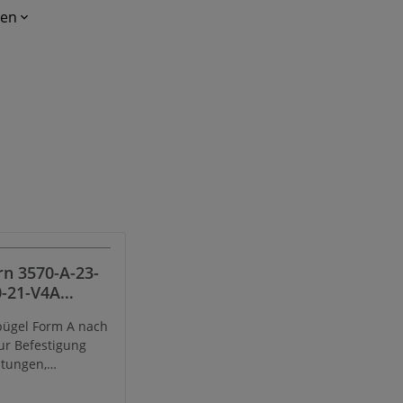
gen
n 3570-A-23-
-21-V4A
lbügel, DIN
ügel Form A nach
rm A, NW 15,
ur Befestigung
, Gewinde
itungen,
erial 1.4571
Rundprofil,
d ähnlichen