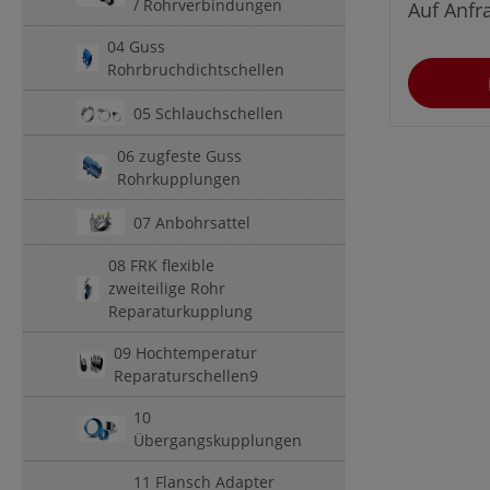
/ Rohrverbindungen
Auf Anfr
Rundteilen
Gewinde n
04 Guss
bis M30, v
Rohrbruchdichtschellen
500Rundst
05 Schlauchschellen
ohne Schal
geliefert.H
06 zugfeste Guss
passende E
Rohrkupplungen
Sechskantmu
B. Artikel
07 Anbohrsattel
08 FRK flexible
zweiteilige Rohr
Reparaturkupplung
09 Hochtemperatur
Reparaturschellen9
10
Übergangskupplungen
11 Flansch Adapter