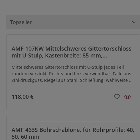
AMF 107KW Mittelschweres Gittertorschloss
mit U-Stulp, Kastenbreite: 85 mm,
Schließung: RZW, Dorn: 50 mm
Mittelschweres Gittertorschloss mit U-Stulp jedes Teil
rundum verzinkt. Rechts und links verwendbar. Falle aus
Zinkdruckguss, Riegel aus Stahl. Schließung: wahlweise PZ
oder RZ. Mit Wechsel. Zubehör: 2 Drückerrosetten 18 mm
- Dorn 50 mm - Tour 2-tourig - Nuss 8 mm - Entfernung PZ
118,00 €
63,2 mm - Entfernung RZ 65,2 mm
AMF 463S Bohrschablone, für Rohrprofile: 40,
50, 60 mm