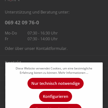
Unterstützung und Beratung unter:
069 42 09 76-0
Mo-Do
07:30 - 16:30 Uhr
Fr
07:30 - 14:00 Uhr
Oder über unser
Kontaktformular
.
Kontakt
Diese Website verwendet Cookies, um eine bestmögliche
Erfahrung bieten zu können.
Mehr Informationen ...
Unternehmen
Nur technisch notwendige
Rechtliches
Konfigurieren
Newsletter