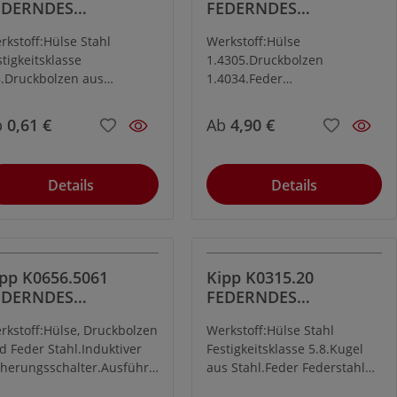
EDERNDES
FEDERNDES
Beständigkeit.
UCKSTÜCK M5,
DRUCKSTÜCK M20
rkstoff:Hülse Stahl
Werkstoff:Hülse
OLZEN, VERSTÄRKTE
EDELSTAHL, BOLZEN
stigkeitsklasse
1.4305.Druckbolzen
EDERKRAFT
8.Druckbolzen aus
1.4034.Feder
ahl.Feder Federstahl Kl.
1.4310.Ausführung:blank.
Ausführung:brüniert.
Druckbolzen gehärtet.
b
0,61 €
Ab
4,90 €
uckbolzen gehärtet.
Details
Details
pp K0656.5061
Kipp K0315.20
EDERNDES
FEDERNDES
UCKSTÜCK M6, MIT
DRUCKSTÜCK M20,
rkstoff:Hülse, Druckbolzen
Werkstoff:Hülse Stahl
NDLAGENABFRAGE
INNENSECHSKANT
d Feder Stahl.Induktiver
Festigkeitsklasse 5.8.Kugel
FFNER
UND KUGEL
herungsschalter.Ausführu
aus Stahl.Feder Federstahl
:brüniert. Druckbolzen
Kl. D.Ausführung:brüniert.