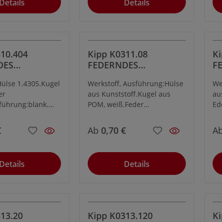
Details
Details
10.404
Kipp K0311.08
Ki
DES
FEDERNDES
F
ÜCK M4
DRUCKSTÜCK M8,
DR
Hülse 1.4305.Kugel
Werkstoff, Ausführung:Hülse
We
HL, KUGEL,
KUGEL DELRIN, HÜLSE
K
er
aus Kunststoff.Kugel aus
au
AUSFÜH
KUNSTSTOFF
H
führung:blank.
POM, weiß.Feder
Ed
rtet.
1.4310.Bestellbeispiel:K0311.
ge
10Hinweis:Federnde
1.
€
Ab
0,70 €
A
Druckstücke dienen zum
10
Indexieren und Positionieren
Dr
sowie als An- und
In
Details
Details
Abdrückstifte.
so
Ab
13.20
Kipp K0313.120
Ki