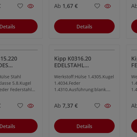
n gehärtet.
Druckbolzen gehärtet.
ge
€
Ab
1,67 €
A
6.
ei
ka
Details
Details
St
we
30
mA
°C
15.220
Kipp K0316.20
Ki
67
DES
EDELSTAHL
F
Fe
K M20,
FEDERNDES
DR
En
Hülse Stahl
Werkstoff:Hülse 1.4305.Kugel
We
VERSTÄRKTE
DRUCKSTÜCK M20,
E
zu
klasse 5.8.Kugel
1.4034.Feder
1.
RAFT
Innensechskant und
V
Pe
Feder Federstahl
1.4310.Ausführung:blank.
1.
Kugel
ührung:brüniert.
Kugel gehärtet.
Ku
rtet.
€
Ab
7,37 €
A
Details
Details