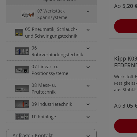
Druckbolze
Ab
5,20 
07 Werkstück
Spannsysteme
05 Pneumatik, Schlauch-
und Schwingungstechnik
06
Rohrverbindungstechnik
Kipp K03
FEDERN
07 Linear- u.
DRUCKSTÜC
Positionssysteme
Werkstoff:
KUGEL, 
Festigkeits
FEDERK
08 Mess- u.
aus Stahl.
Prüftechnik
Kl. D.Ausf
Kugel gehä
09 Industrietechnik
Ab
3,05 
10 Kataloge
Anfrage / Kontakt