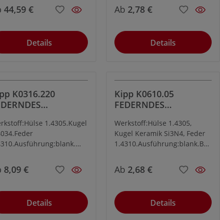
härtet.Bestellbeispiel:K065
Kugel gehärtet.
b
44,59 €
Ab
2,78 €
5081Hinweis:Über den
ngebauten Endschalter
nn ein elektrisches
Details
Details
euersignal ausgelöst
rden.Spannung: U = 10 –
 V DCStrom: I max. = 200
Temperaturbereich: -25
 – +70 °CSchutzart: IP
pp K0316.220
Kipp K0610.05
Sicherheit:Der Einsatz der
EDERNDES
FEDERNDES
dernden Druckstücke mit
UCKSTÜCK M20
DRUCKSTÜCK M5
dlagenabfrage ist nicht
rkstoff:Hülse 1.4305.Kugel
Werkstoff:Hülse 1.4305,
DELSTAHL, KUGEL,
EDELSTAHL
r Absicherung von
4034.Feder
Kugel Keramik Si3N4, Feder
ERSTÄRKTE F
INNENSECHSKANT
rsonen geeignet.
4310.Ausführung:blank.
1.4310.Ausführung:blank.Bes
UND KERAMIK
gel gehärtet.
tellbeispiel:K0610.05Hinweis:
Siliziumnitrid (Si3N4)
b
8,09 €
Ab
2,68 €
zeichnet sich besonders
durch eine Kombination von
hervorragenden
Details
Details
Werkstoffeigenschaften aus.
Diese umfassen z.B. hohe