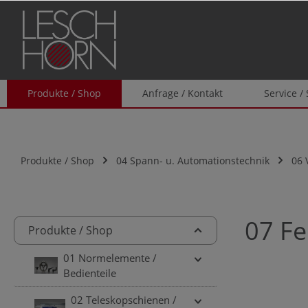
springen
Zur Hauptnavigation springen
Produkte / Shop
Anfrage / Kontakt
Service /
Produkte / Shop
04 Spann- u. Automationstechnik
06 
07 F
Produkte / Shop
01 Normelemente /
Bedienteile
02 Teleskopschienen /