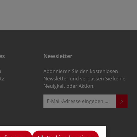
es
Newsletter
m
Abonnieren Sie den kostenlosen
tz
Newsletter und verpassen Sie keine
Neuigkeit oder Aktion.
E-Mail-Adresse*
Ich habe die
Die mit einem Stern (*) markierten
Datenschutzbestimmungen
zur
Felder sind Pflichtfelder.
Kenntnis genommen und die
AGB
gelesen und bin mit ihnen