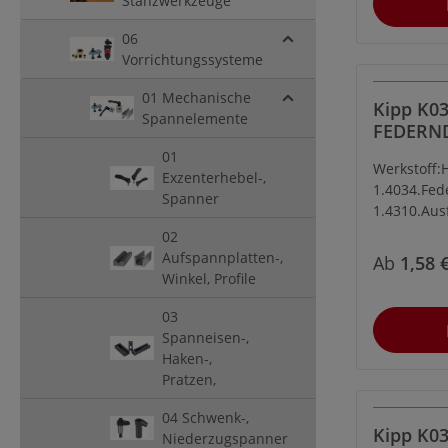
Stanzwerkzeuge
06
Vorrichtungssysteme
01 Mechanische
Kipp K03
Spannelemente
FEDERN
DRUCKST
01
Werkstoff:
EDELSTA
Exzenterhebel-,
1.4034.Fed
LANGE 
Spanner
1.4310.Aus
Kugel gehä
02
Aufspannplatten-,
Ab
1,58 
Winkel, Profile
03
Spanneisen-,
Haken-,
Pratzen,
04 Schwenk-,
Kipp K03
Niederzugspanner