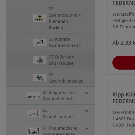
FEDERN
05
DRUCKSTÜC
Werkstoff:
Spannexzenter-,
BOLZEN
Festigkeits
Klemmen-,
5.8.Druckb
Backen
Stahl.Feder
06 Klemm-,
D.Ausführu
Ab
2,33 
Spannelemente
Druckbolze
07 Federnde
Druckstücke
08
Gewindeeinsätze
02 Magnetische
Kipp K03
Spannelemente
FEDERN
DRUCKSTÜ
03
Werkstoff:
EDELSTA
Schnellspanner
1.4305.Dru
LEICHTE
1.4034.Fed
04 Pneumatische
1.4310.Aus
Spannelemente