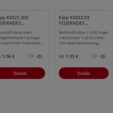
Zähigkeit und Festigkeit,
hervorragendes
Verschleißverhalten und
pp K0321.203
Kipp K0322.03
gute chemische
EDERNDES
FEDERNDES
Beständigkeit.
UCKSTÜCK M3,
DRUCKSTÜCK M3
rkstoff:Hülse Stahl
Werkstoff:Hülse 1.4305.Kugel
UGEL, LONG LOK,
EDELSTAHL, KUGEL,
stigkeitsklasse 5.8.Kugel
1.4034.Feder 1.4310.LONG-
ERSTÄRKTE FEDERK
LONG LOK
s Stahl.Feder Federstahl
LOK-Gewindesicherung
. D.LONG-LOK-
Nylon.Ausführung:blank.
windesicherung
Kugel gehärtet.
b
1,06 €
Ab
1,93 €
lon.Ausführung:brüniert.
gel gehärtet.
Details
Details