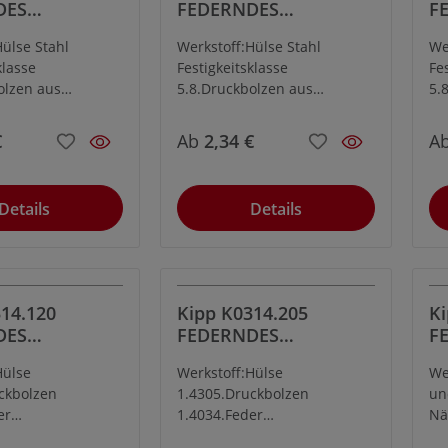
DES
FEDERNDES
F
K M20,
DRUCKSTÜCK M20,
DR
Hülse Stahl
Werkstoff:Hülse Stahl
We
BOLZEN, LEICHTE
B
klasse
Festigkeitsklasse
Fe
FEDERKRAFT
F
olzen aus
5.8.Druckbolzen aus
5.
 Federstahl Kl.
Stahl.Feder Federstahl Kl.
St
ng:brüniert.
D.Ausführung:brüniert.
D.
€
Ab
2,34 €
A
n gehärtet.
Druckbolzen gehärtet.
Dr
Details
Details
14.120
Kipp K0314.205
Ki
DES
FEDERNDES
F
CK M20
DRUCKSTÜCK M5
DR
Hülse
Werkstoff:Hülse
We
HL, BOLZEN,
EDELSTAHL, BOLZEN,
E
ckbolzen
1.4305.Druckbolzen
un
 FED
VERSTÄRKTE
Ö
er
1.4034.Feder
Nä
führung:blank.
1.4310.Ausführung:blank.
ng