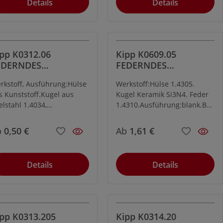
Details
Details
pp K0312.06
Kipp K0609.05
EDERNDES
FEDERNDES
UCKSTÜCK M6,
DRUCKSTÜCK M5
rkstoff, Ausführung:Hülse
Werkstoff:Hülse 1.4305.
UGEL EDELSTAHL,
EDELSTAHL
s Kunststoff.Kugel aus
Kugel Keramik Si3N4. Feder
ÜLSE KUNSTSTOFF
KERAMIKKUGEL
elstahl 1.4034,
1.4310.Ausführung:blank.Bes
härtet.Feder
tellbeispiel:K0609.05Hinweis:
4310.Bestellbeispiel:K0312.
Siliziumnitrid (Si3N4)
b
0,50 €
Ab
1,61 €
Hinweis:Federnde
zeichnet sich besonders
uckstücke dienen zum
durch eine Kombination von
dexieren und Positionieren
hervorragenden
Details
Details
wie als An- und
Werkstoffeigenschaften aus.
drückstifte.
Diese umfassen z.B. hohe
Zähigkeit und Festigkeit,
hervorragendes
Verschleißverhalten und
pp K0313.205
Kipp K0314.20
gute chemische