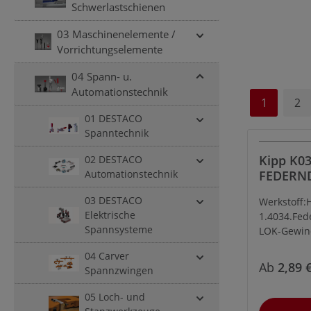
Schwerlastschienen
03 Maschinenelemente /
Vorrichtungselemente
04 Spann- u.
Automationstechnik
1
2
01 DESTACO
Spanntechnik
Kipp K03
02 DESTACO
Automationstechnik
FEDERN
DRUCKST
03 DESTACO
Werkstoff:
EDELSTA
Elektrische
1.4034.Fed
LONG LO
Spannsysteme
LOK-Gewin
Nylon.Ausf
04 Carver
Kugel gehä
Ab
2,89 
Spannzwingen
05 Loch- und