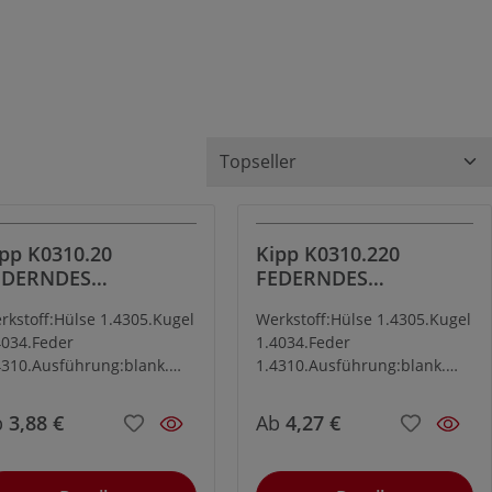
pp K0310.20
Kipp K0310.220
EDERNDES
FEDERNDES
UCKSTÜCK M20
DRUCKSTÜCK M20
rkstoff:Hülse 1.4305.Kugel
Werkstoff:Hülse 1.4305.Kugel
DELSTAHL, KUGEL
EDELSTAHL, KUGEL,
4034.Feder
1.4034.Feder
VERSTÄRKTE F
4310.Ausführung:blank.
1.4310.Ausführung:blank.
gel gehärtet.
Kugel gehärtet.
b
3,88 €
Ab
4,27 €