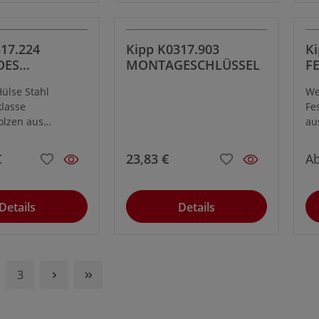
17.224
Kipp K0317.903
Ki
DES
MONTAGESCHLÜSSEL
F
K M24,
DR
Hülse Stahl
We
 VERSTÄRKTE
K
klasse
Fe
RAFT
V
olzen aus
au
 Federstahl Kl.
Kl
ng:brüniert.
Ge
€
23,83 €
A
n gehärtet.
Ny
Ku
Details
Details
3