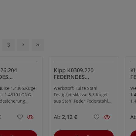
3
26.204
Kipp K0309.220
Ki
DES
FEDERNDES
F
ÜCK M4
DRUCKSTÜCK M20,
DR
Hülse 1.4305.Kugel
Werkstoff:Hülse Stahl
We
HL, KUGEL,
KUGEL, VERSTÄRKTE
E
er 1.4310.LONG-
Festigkeitsklasse 5.8.Kugel
1.
K, VE
FEDERKRAFT
desicherung
aus Stahl.Feder Federstahl
1.
ührung:blank.
Kl. D.Ausführung:brüniert.
Ku
rtet.
Kugel gehärtet.
€
Ab
2,12 €
A