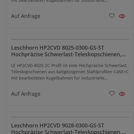
mit bearbeiteten Kugelbahnen für industrielle
Anwendungen und hat eine ausgezeichnete Schock- und
Vibrationsfestigkeit. Speziell für den beidseitigen Auszug
Auf Anfrage
konzipiert.
Leschhorn HP2CVD 8025-0300-GS-ST
Hochpräzise Schwerlast-Teleskopschienen,
2C-Profil 80x25, Vollauszug, Zweiwege, A=300,
LE HP2CVD-8025 2C-Profil ist eine Hochpräzise Schwerlast
GS: Gewinde M8/Senkbohrung für M8,
Teleskopschienen aus kaltgezogenen Stahlprofilen C45E+C
Lastwert 390kg, Stahl verzinkt
mit bearbeiteten Kugelbahnen für industrielle
Anwendungen und hat eine ausgezeichnete Schock- und
Vibrationsfestigkeit. Speziell für den beidseitigen Auszug
Auf Anfrage
konzipiert.
Leschhorn HP2CVD 9028-0300-GS-ST
Hochpräzise Schwerlast-Teleskopschienen,