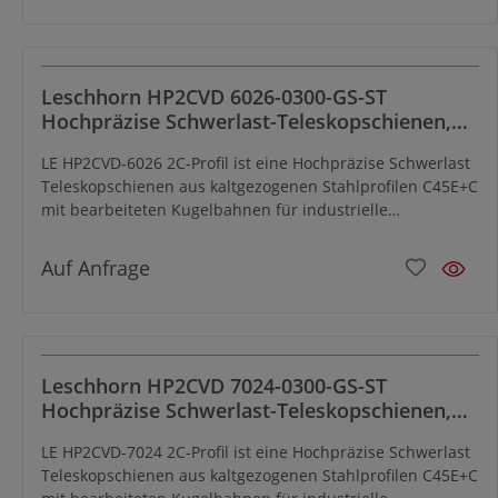
Leschhorn HP2CVD 6026-0300-GS-ST
Hochpräzise Schwerlast-Teleskopschienen,
2C-Profil 60x26, Vollauszug, Zweiwege, A=300,
LE HP2CVD-6026 2C-Profil ist eine Hochpräzise Schwerlast
GS: Gewinde M8/Senkbohrung für M6,
Teleskopschienen aus kaltgezogenen Stahlprofilen C45E+C
Lastwert 274kg, Stahl verzinkt
mit bearbeiteten Kugelbahnen für industrielle
Anwendungen und hat eine ausgezeichnete Schock- und
Vibrationsfestigkeit. Speziell für den beidseitigen Auszug
Auf Anfrage
konzipiert.
Leschhorn HP2CVD 7024-0300-GS-ST
Hochpräzise Schwerlast-Teleskopschienen,
2C-Profil 70x24, Vollauszug, Zweiwege, A=300,
LE HP2CVD-7024 2C-Profil ist eine Hochpräzise Schwerlast
GS: Gewinde M8/Senkbohrung für M8,
Teleskopschienen aus kaltgezogenen Stahlprofilen C45E+C
Lastwert 390kg, Stahl verzinkt