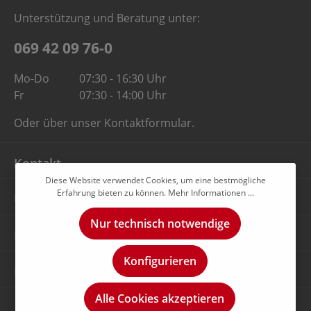
Unterstützung und Beratung unter:
069 42 09 76-0
Mo-Do
07:30 - 16:30 Uhr
Fr
07:30 - 14:00 Uhr
Oder über unser
Kontaktformular
.
Kontakt
Diese Website verwendet Cookies, um eine bestmögliche
Erfahrung bieten zu können.
Mehr Informationen ...
Unternehmen
Nur technisch notwendige
Rechtliches
Konfigurieren
Newsletter
Alle Cookies akzeptieren