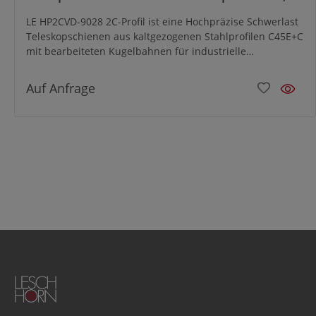
2C-Profil 90x28, Vollauszug, Zweiwege, A=300,
LE HP2CVD-9028 2C-Profil ist eine Hochpräzise Schwerlast
GS: Gewinde M8/Senkbohrung für M8,
Teleskopschienen aus kaltgezogenen Stahlprofilen C45E+C
Lastwert 620kg, Stahl verzinkt
mit bearbeiteten Kugelbahnen für industrielle
Anwendungen und hat eine ausgezeichnete Schock- und
Vibrationsfestigkeit. Speziell für den beidseitigen Auszug
Auf Anfrage
konzipiert.