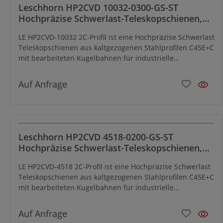
zur Montage an Fahrzeugen, Schiffen und Zügen. Die LE
Leschhorn HP2CVD 10032-0300-GS-ST
HP2CV-9028 2C-Profil ist äußerst laufleicht und eignet sich
Hochpräzise Schwerlast-Teleskopschienen,
optimal für alle Handhabungs- und
2C-Profil 100x32, Vollauszug, Zweiwege,
Automatisierungsanwendungen bei denen ein ruckartiger
LE HP2CVD-10032 2C-Profil ist eine Hochpräzise Schwerlast
A=300, GS: Gewinde M8/Senkbohrung für M8,
Auszug erforderlich ist. Die Teleskopschiene weist auch in
Teleskopschienen aus kaltgezogenen Stahlprofilen C45E+C
Lastwert 820kg, Stahl verzinkt
ausgefahrener Position eine hervorragende
mit bearbeiteten Kugelbahnen für industrielle
Widerstandsfähigkeit gegen aufgebrachte Lasten auf, was
Anwendungen und hat eine ausgezeichnete Schock- und
ihn zu einer ausgezeichneten Wahl für dynamische
Vibrationsfestigkeit. Speziell für den beidseitigen Auszug
Auf Anfrage
Anwendungen mit hohem Drehmoment macht.
konzipiert.
Leschhorn HP2CVD 4518-0200-GS-ST
Hochpräzise Schwerlast-Teleskopschienen,
2C-Profil 45x18, Vollauszug, Zweiwege, A=200,
LE HP2CVD-4518 2C-Profil ist eine Hochpräzise Schwerlast
GS: Gewinde M6/Senkbohrung für M5,
Teleskopschienen aus kaltgezogenen Stahlprofilen C45E+C
Lastwert 170kg, Stahl verzinkt
mit bearbeiteten Kugelbahnen für industrielle
Anwendungen und hat eine ausgezeichnete Schock- und
Vibrationsfestigkeit. Speziell für den beidseitigen Auszug
Auf Anfrage
konzipiert.