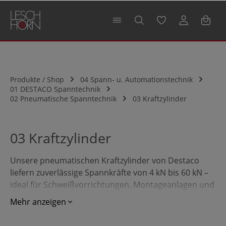
alt springen
Produkte / Shop
04 Spann- u. Automationstechnik
01 DESTACO Spanntechnik
02 Pneumatische Spanntechnik
03 Kraftzylinder
03 Kraftzylinder
Unsere pneumatischen Kraftzylinder von Destaco
liefern zuverlässige Spannkräfte von 4 kN bis 60 kN –
ideal für Schweißvorrichtungen, Montageanlagen und
Fertigungslinien. Die Serien K, WK und WR decken
Mehr anzeigen
unterschiedliche Bauformen ab: mit Außengewinde,
ISO-Aufnahme oder rechteckigem Zylindergehäuse.