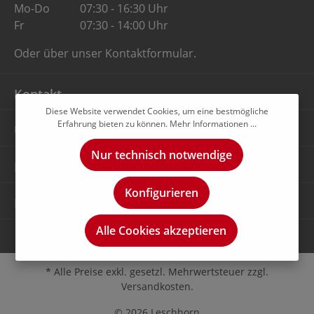
Mo-Do
07:30 - 16:30 Uhr
Fr
07:30 - 14:00 Uhr
Oder über unser
Kontaktformular
.
Kontakt
Diese Website verwendet Cookies, um eine bestmögliche
Erfahrung bieten zu können.
Mehr Informationen ...
Unternehmen
Nur technisch notwendige
Rechtliches
Konfigurieren
Newsletter
Alle Cookies akzeptieren
* Alle Preise exkl. gesetzl. Mehrwertsteuer zzgl.
Versandkosten.
© 2026 Leschhorn