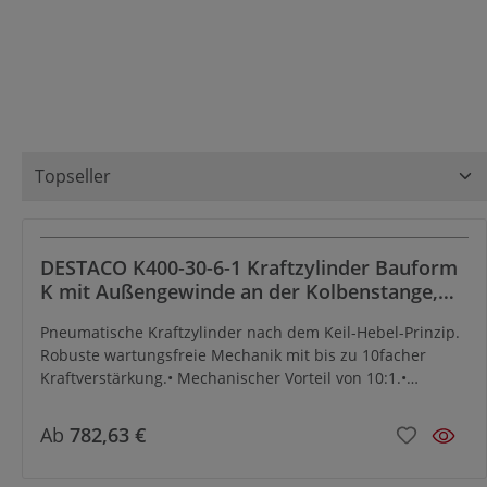
Verschiedene Anstellhübe (15 – 200 mm) und
Krafthübe bis 12 mm ermöglichen eine präzise
Anpassung an Ihre Anwendung. Optionale
Magnetfeldabfrage (T-Nut) und
Hochleistungsvarianten runden das Sortiment ab.
Viele Modelle sind sofort ab Lager im Leschhorn-Shop
verfügbar.
DESTACO K400-30-6-1 Kraftzylinder Bauform
K mit Außengewinde an der Kolbenstange,
runde Bauform
Pneumatische Kraftzylinder nach dem Keil-Hebel-Prinzip.
Robuste wartungsfreie Mechanik mit bis zu 10facher
Kraftverstärkung.• Mechanischer Vorteil von 10:1.•
Charakteristisch ist ein zweistufiger Hub: der Anstellhub
zum Zurücklegen einer bestimmten Entfernung und der
Ab
782,63 €
Krafthub mit einer verstärkten Kraft auf kurze Distanz.•
Genaue Positionierung des Zylinders durch