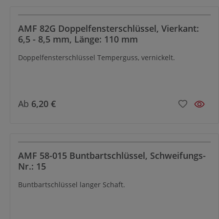
für Schließ- und Gegenkästen Nr. 144ET, 144ETNIG, 145G,
146, 147, 147B 20 Polyamid-Führung 16 mm für Beschläge
AMF 82G Doppelfensterschlüssel, Vierkant:
aus Leichtmetall und Edelstahl 21 Polyamid-Führung 18
6,5 - 8,5 mm, Länge: 110 mm
mm für Beschläge aus Leichtmetall und Edelstahl 22
Abschlussstopfen für Schloss Nr. 140
Doppelfensterschlüssel Temperguss, vernickelt.
Ab
6,20 €
AMF 58-015 Buntbartschlüssel, Schweifungs-
Nr.: 15
Buntbartschlüssel langer Schaft.