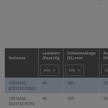
Lastwert
Schienenlänge
Au
Variante
(Paar) Kg
(SL) mm
(H
10016665
40
300
29
(DZ3732-0030)
10016666
40
350
35
(DZ3732-0035)