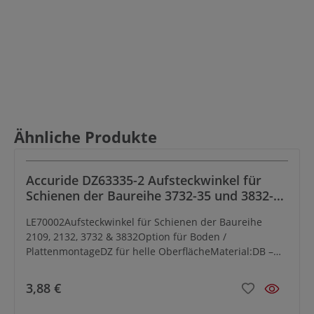
Produktgalerie überspringen
Ähnliche Produkte
Accuride DZ63335-2 Aufsteckwinkel für
Schienen der Baureihe 3732-35 und 3832-
35, DZ – Stahl verzinkt, hell passiviert
LE70002Aufsteckwinkel für Schienen der Baureihe
2109, 2132, 3732 & 3832Option für Boden /
PlattenmontageDZ für helle OberflächeMaterial:DB –
Stahl verzinkt, schwarz passiviertDW – Stahl verzinkt,
weiß passiviertDZ – Stahl verzinkt, hell passiviertBitte
3,88 €
passende Teleskopschienen-Type und Längen
beachten.