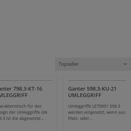
nter 798.3-KT-16
Ganter 598.3-KU-21
MLEGGRIFF
UMLEGGRIFF
arakteristisch für das
Umleggriffe LE70001 598.3
sign der Umleggriffe GN
werden eingesetzt, wenn aus
8.3 ist die abgesetzte
Platz- oder
rm, bestehend aus zwei
Sicherheitsgründen der Griff
lindern. Sie gibt der Hand
zeitweilig nicht vorstehen