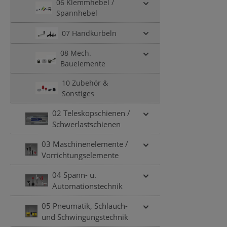
Federkraft 
06 Klemmhebel /
Handräder
Arretierun
Spannhebel
KurbelnVe
fixiert und
Gewindegr
07 Handkurbeln
Beibehaltun
kann mit d
08 Mech.
werden.Na
Bauelemente
"Loslassen"
Druckfeder
10 Zubehör &
Arretierun
Sonstiges
Torsionsfe
wieder zur
02 Teleskopschienen /
Schwerlastschienen
03 Maschinenelemente /
Vorrichtungselemente
04 Spann- u.
Automationstechnik
05 Pneumatik, Schlauch-
und Schwingungstechnik