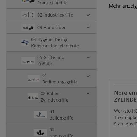
Produktfamilie
Mehr anzei
02 Industriegriffe
03 Handräder
04 Hygenic Design
Konstruktionselemente
05 Griffe und
Knöpfe
01
Bedienungsgriffe
Norelem
02 Ballen-
ZYLINDE
Zylindergriffe
UMLEGBA
Werkstoff:G
01
INNENG
Thermopla
Ballengriffe
L1=40, 
Stahl.Ausf
KOMP:S
02
schwarz.Sta
Konusgriffe
brüniert.H