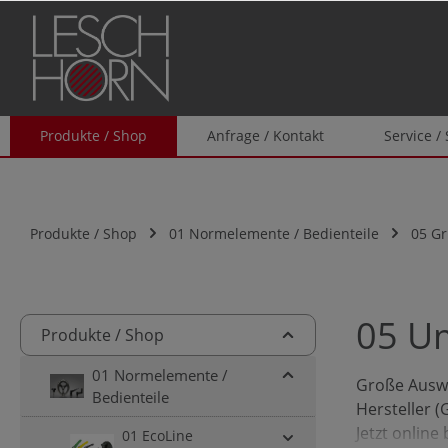
springen
Zur Hauptnavigation springen
Produkte / Shop
Anfrage / Kontakt
Service /
Produkte / Shop
01 Normelemente / Bedienteile
05 Gr
05 Um
Produkte / Shop
01 Normelemente /
Große Auswa
Bedienteile
Hersteller (
Jetzt online 
01 EcoLine