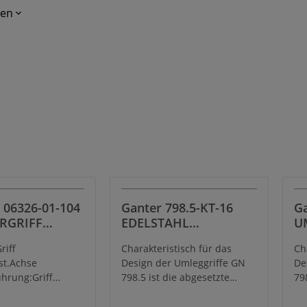
gen
 06326-01-104
Ganter 798.5-KT-16
Ga
RGRIFF
EDELSTAHL
U
R, GR.1,
UMLEGGRIFF
riff
Charakteristisch für das
Ch
EWINDE M04,
st.Achse
Design der Umleggriffe GN
De
THERMOPLAST,
ührung:Griff
798.5 ist die abgesetzte
79
TAHL
hlteile
Form, bestehend aus zwei
Fo
inweis:Die
Zylindern. Sie gibt der Hand
Zy