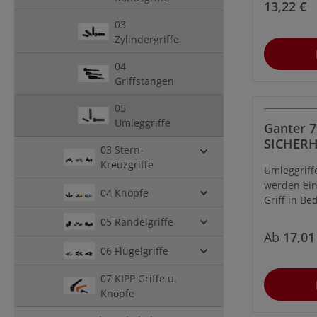
13,22 €
Bohrung D3
03
Positionie
Zylindergriffe
verwendet
ung:Zylind
04
montiert ge
Griffstangen
können z.B
Haspeln u
05
angeschra
Umleggriffe
Ganter 7
zylindrisc
SICHERH
konische F
03 Stern-
UMLEGG
Zylindergri
Kreuzgriffe
Umleggriff
eineoptimi
werden ein
gute Griffi
04 Knöpfe
Griff in B
umlegbaren
nicht arret
05 Rändelgriffe
Störkontur
den Griff i
Ab
17,01
wodurch zu
bringen, m
06 Flügelgriffe
Verletzung
gegen eine
wird.Vortei
90° geschw
07 KIPP Griffe u.
Haptik und
Anschließe
Knöpfe
Griffigkei
axialer Ri
Störkonture