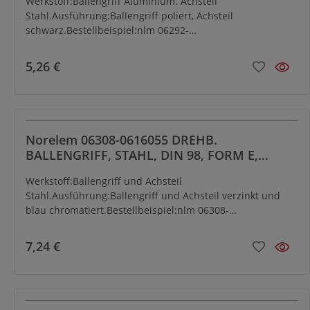
Werkstoff:Ballengriff Aluminium. Achsteil
Stahl.Ausführung:Ballengriff poliert, Achsteil
schwarz.Bestellbeispiel:nlm 06292-
0616050Hinweis:Ballengriff passend zu Handräder DIN
950.
5,26 €
Norelem 06308-0616055 DREHB.
BALLENGRIFF, STAHL, DIN 98, FORM E,
D1=16, D3=M6, L1=
Werkstoff:Ballengriff und Achsteil
Stahl.Ausführung:Ballengriff und Achsteil verzinkt und
blau chromatiert.Bestellbeispiel:nlm 06308-
0616055Hinweis:Ballengriff passend zu Handräder DIN
950.
7,24 €