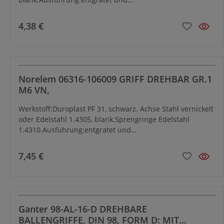
hochglanzpoliert.Bestellbeispiel:nlm 06316-
105007Hinweis:Zur Montage Achse ausschrauben.
4,38 €
Norelem 06316-106009 GRIFF DREHBAR GR.1
M6 VN,
Werkstoff:Duroplast PF 31, schwarz. Achse Stahl vernickelt
oder Edelstahl 1.4305, blank.Sprengringe Edelstahl
1.4310.Ausführung:entgratet und
hochglanzpoliert.Bestellbeispiel:nlm 06316-
106009Hinweis:Die Griffe passen zu den
7,45 €
Scheibenhandrädern mit drehbarem Griff 06287.
Ganter 98-AL-16-D DREHBARE
BALLENGRIFFE, DIN 98, FORM D: MIT