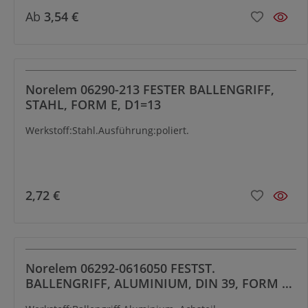
riff passend zu Handräder DIN 950.
Ab
3,54 €
Norelem 06290-213 FESTER BALLENGRIFF,
STAHL, FORM E, D1=13
Werkstoff:Stahl.Ausführung:poliert.
2,72 €
Norelem 06292-0616050 FESTST.
BALLENGRIFF, ALUMINIUM, DIN 39, FORM E,
D1=16, D3=M6