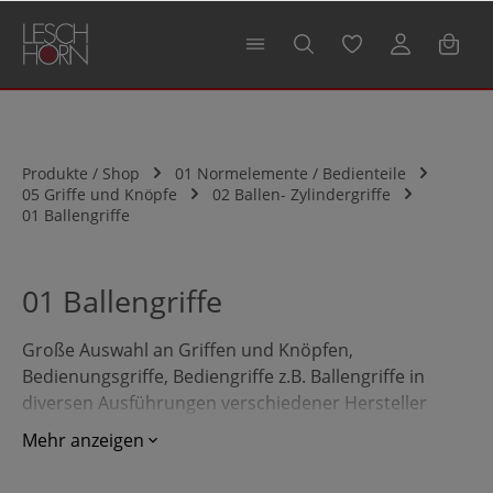
alt springen
Produkte / Shop
01 Normelemente / Bedienteile
05 Griffe und Knöpfe
02 Ballen- Zylindergriffe
01 Ballengriffe
01 Ballengriffe
Große Auswahl an Griffen und Knöpfen,
Bedienungsgriffe, Bediengriffe z.B. Ballengriffe in
diversen Ausführungen verschiedener Hersteller
(Ganter Griff, Kipp, Norelem, Halder). Profitieren Sie
Mehr anzeigen
von unserer Vielfalt als technischer Großhandel - Jetzt
online bestellen!