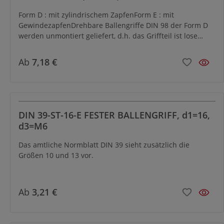
ZYLINDRISCHEM ZAPFEN
Form D : mit zylindrischem ZapfenForm E : mit
GewindezapfenDrehbare Ballengriffe DIN 98 der Form D
werden unmontiert geliefert, d.h. das Griffteil ist lose
beigelegt. Dadurch kann das Achsteil getrennt
eingepresst bzw. vernietet werden. Durch leichte Schläge
Ab
7,18 €
mit einem Schonhammer in Achsrichtung wird das
Griffteil auf der Achse so befestigt, dass es axial gehalten
ist, dabei aber drehbar bleibt.
DIN 39-ST-16-E FESTER BALLENGRIFF, d1=16,
d3=M6
Das amtliche Normblatt DIN 39 sieht zusätzlich die
Größen 10 und 13 vor.
Ab
3,21 €