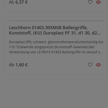
Ab
6,37 €
eingepresst bzw. vernietet werden. Durch leichte Schläge
mit einem Schonhammer in Achsrichtung wird das
Griffteil auf der Achse so befestigt, dass es axial gehalten
ist, dabei aber drehbar bleibt.
Leschhorn 01403.30XM08 Ballengriffe,
Kunststoff, (KU) Duroplast PF 31, d1 30, d2
M8, mit Gewinde eingepresst
Duroplast (PF), schwarz, glänzendtemperaturbeständig bis
110 °CGewinde eingepresst (Kunststoff-Gewinde).Bei
Verwendung von LE70019 01403 Ballengriffe ist darauf zu
achten, dass der Gewindezapfen nicht zu kurz ist.
Ansonsten besteht bei entsprechender Beanspruchung
Ab
1,60 €
Bruchgefahr des Duroplast-Kunststoffkörpers.