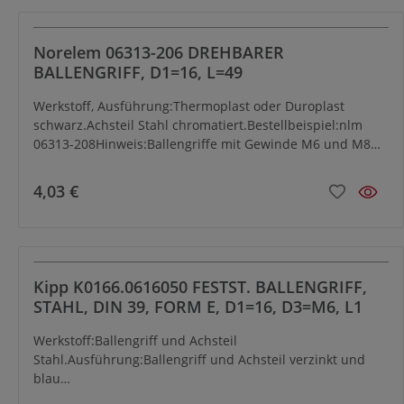
Norelem 06313-206 DREHBARER
BALLENGRIFF, D1=16, L=49
Werkstoff, Ausführung:Thermoplast oder Duroplast
schwarz.Achsteil Stahl chromatiert.Bestellbeispiel:nlm
06313-208Hinweis:Ballengriffe mit Gewinde M6 und M8
aus Duroplast. Ballengriffe mit Gewinde M10 und M12 aus
Thermoplast.
4,03 €
Kipp K0166.0616050 FESTST. BALLENGRIFF,
STAHL, DIN 39, FORM E, D1=16, D3=M6, L1
Werkstoff:Ballengriff und Achsteil
Stahl.Ausführung:Ballengriff und Achsteil verzinkt und
blau
chromatiert.Bestellbeispiel:K0166.0616050Hinweis:Balleng