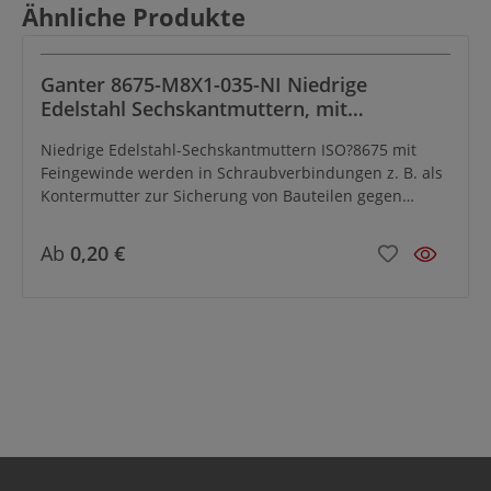
Produktgalerie überspringen
Ähnliche Produkte
Ganter 8675-M8X1-035-NI Niedrige
Edelstahl Sechskantmuttern, mit
metrischem Feingewinde
Niedrige Edelstahl-Sechskantmuttern ISO?8675 mit
Feingewinde werden in Schraubverbindungen z. B. als
Kontermutter zur Sicherung von Bauteilen gegen
ungewolltes Lösen, Verdrehen oder Verschieben
eingesetzt.Darüber hinaus werden die Muttern in
Ab
0,20 €
Kombination mit Rastbolzen, Rastriegeln,
Positionierbuchsen oder Gelenkköpfen
verwendet.Durch die flache Ausführung sind die
Sechskantmuttern optimal auf kürzere Gewinde
abgestimmt. Bei der Montage von Rastbolzen
schränken sie den Verstellweg nur minimal ein, was
insbesondere beim Kontern von zwei Muttern von
Bedeutung sein kann.