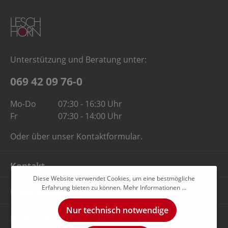
Unterstützung und Beratung unter:
069 42 09 76-0
Mo-Do
07:30 - 16:30 Uhr
Fr
07:30 - 14:00 Uhr
Oder über unser
Kontaktformular
.
Kontakt
Diese Website verwendet Cookies, um eine bestmögliche
Erfahrung bieten zu können.
Mehr Informationen ...
Unternehmen
Nur technisch notwendige
Rechtliches