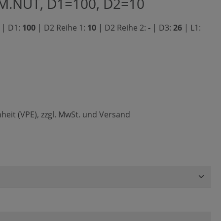
M.NUT, D1=100, D2=10
-
|
D1:
100
|
D2 Reihe 1:
10
|
D2 Reihe 2:
-
|
D3:
26
|
L1:
heit (VPE), zzgl. MwSt. und Versand