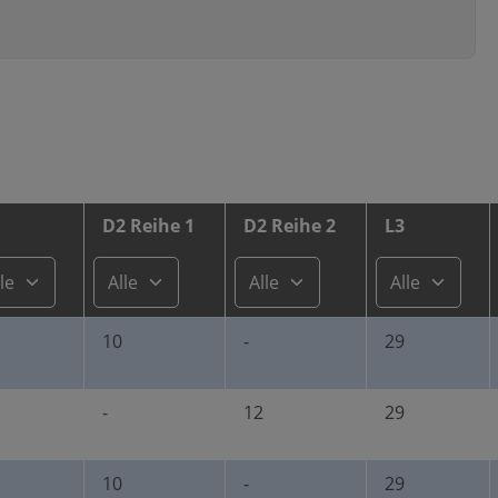
1
D2 Reihe 1
D2 Reihe 2
L3
10
-
29
-
12
29
10
-
29