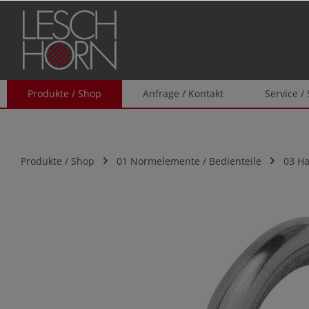
springen
Zur Hauptnavigation springen
Produkte / Shop
Anfrage / Kontakt
Service /
Produkte / Shop
01 Normelemente / Bedienteile
03 H
Bildergalerie überspringen