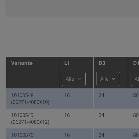
Variante
L1
D3
D
10100548
16
24
80
(06271-4080X10)
10100549
16
24
80
(06271-4080X12)
10100570
16
24
80