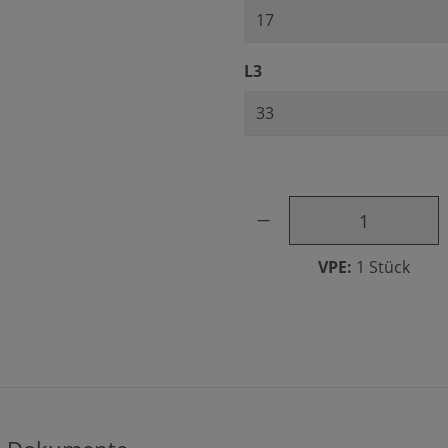
auswählen
L3
Produkt Anzahl: Gib den ge
VPE:
1 Stück