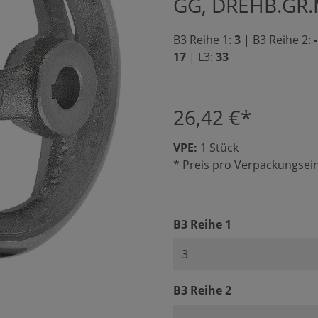
GG, DREHB.GR.
B3 Reihe 1:
3
|
B3 Reihe 2:
17
|
L3:
33
26,42 €*
VPE:
1 Stück
* Preis pro Verpackungsein
auswählen
B3 Reihe 1
auswählen
B3 Reihe 2