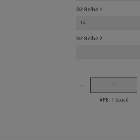
auswählen
D2 Reihe 1
auswählen
D2 Reihe 2
Produkt Anzahl: Gib den ge
VPE:
1 Stück