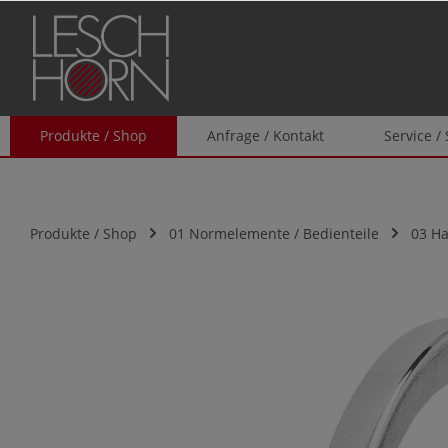
springen
Zur Hauptnavigation springen
Produkte / Shop
Anfrage / Kontakt
Service /
Produkte / Shop
01 Normelemente / Bedienteile
03 H
Bildergalerie überspringen