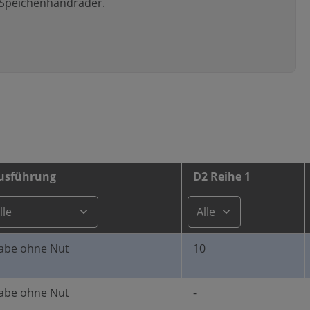
 Speichenhandräder.
usführung
D2 Reihe 1
abe ohne Nut
10
abe ohne Nut
-