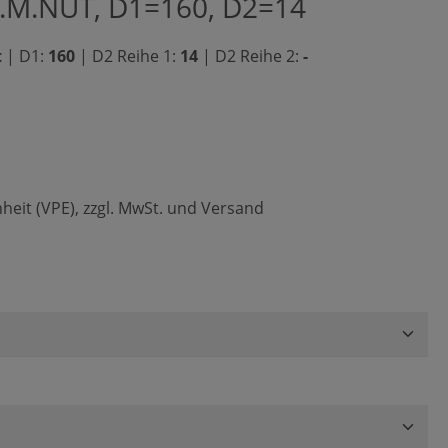
.M.NUT, D1=160, D2=14
t
|
D1:
160
|
D2 Reihe 1:
14
|
D2 Reihe 2:
-
heit (VPE), zzgl. MwSt. und Versand