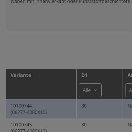
Naben mit Innenvierkant oder kunststoffbeschichtete
Variante
D1
A
10100744
80
N
(06277-4080X10)
10100745
80
N
(06277-4080X12)