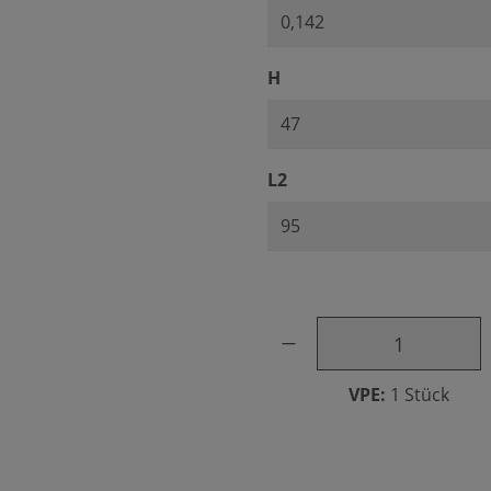
auswählen
H
auswählen
L2
Produkt Anzahl: Gib den ge
VPE:
1 Stück