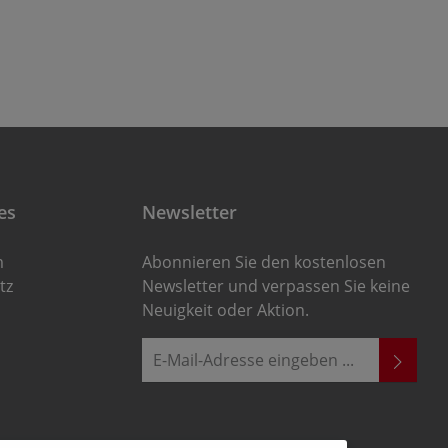
es
Newsletter
m
Abonnieren Sie den kostenlosen
tz
Newsletter und verpassen Sie keine
Neuigkeit oder Aktion.
E-Mail-Adresse*
Ich habe die
Die mit einem Stern (*) markierten
Datenschutzbestimmungen
zur
Felder sind Pflichtfelder.
Kenntnis genommen und die