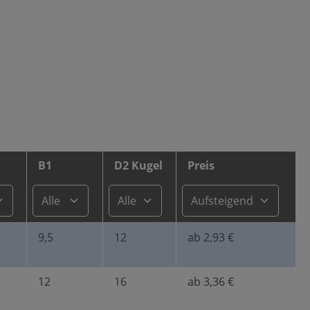
B1
D2 Kugel
Preis
9,5
12
ab 2,93 €
12
16
ab 3,36 €