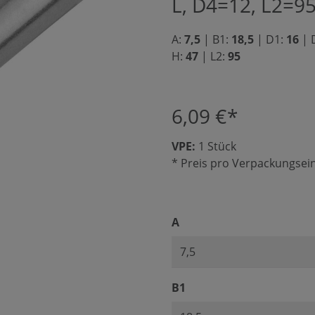
L, D4=12, L2=9
A:
7,5
|
B1:
18,5
|
D1:
16
|
D
H:
47
|
L2:
95
6,09 €*
VPE:
1 Stück
* Preis pro Verpackungsein
auswählen
A
auswählen
B1