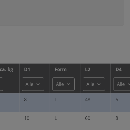
ca. kg
D1
Form
L2
D4
8
L
48
6
10
L
60
8