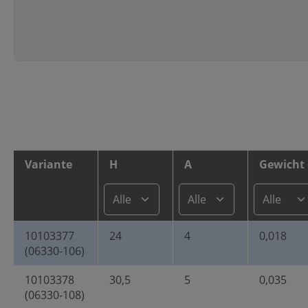
Variante
H
A
Gewicht 
10103377
24
4
0,018
(06330-106)
10103378
30,5
5
0,035
(06330-108)