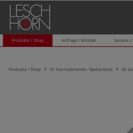
springen
Zur Hauptnavigation springen
Produkte / Shop
Anfrage / Kontakt
Service /
Produkte / Shop
01 Normelemente / Bedienteile
06 K
Bildergalerie überspringen