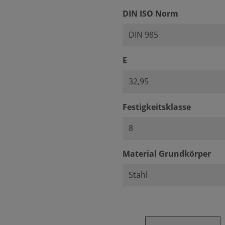
auswählen
DIN ISO Norm
auswählen
E
auswäh
Festigkeitsklasse
au
Material Grundkörper
Produkt Anzahl: Gib den ge