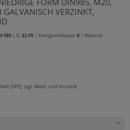
IEDRIGE FORM DIN985, M20,
8 GALVANISCH VERZINKT,
ID
N 985
|
E:
32,95
|
Festigkeitsklasse:
8
|
Material
heit (VPE), zzgl. MwSt. und Versand