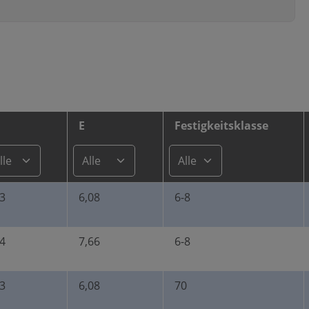
E
Festigkeitsklasse
3
6,08
6-8
4
7,66
6-8
3
6,08
70