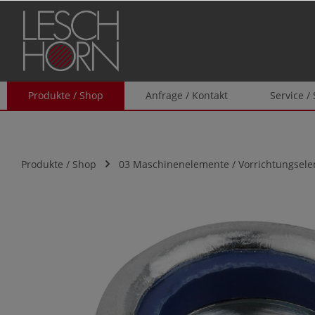
springen
Zur Hauptnavigation springen
Produkte / Shop
Anfrage / Kontakt
Service /
Produkte / Shop
03 Maschinenelemente / Vorrichtungsel
Bildergalerie überspringen