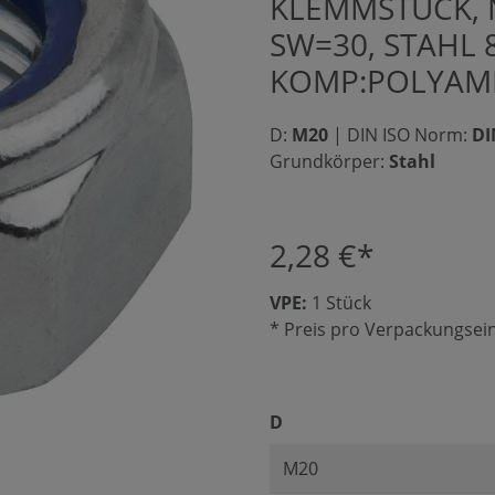
KLEMMSTÜCK, N
SW=30, STAHL 
KOMP:POLYAM
D:
M20
|
DIN ISO Norm:
DI
Grundkörper:
Stahl
2,28 €*
VPE:
1 Stück
* Preis pro Verpackungsein
auswählen
D