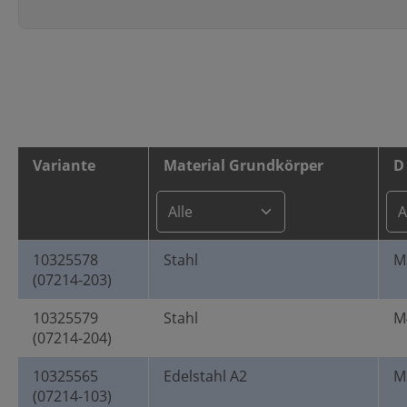
Variante
Material Grundkörper
D
10325578
Stahl
M
(07214-203)
10325579
Stahl
M
(07214-204)
10325565
Edelstahl A2
M
(07214-103)