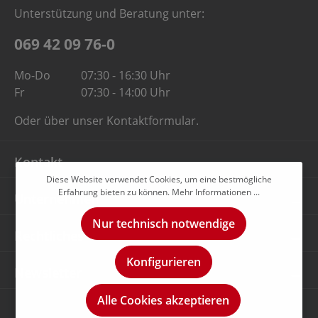
Unterstützung und Beratung unter:
069 42 09 76-0
Mo-Do
07:30 - 16:30 Uhr
Fr
07:30 - 14:00 Uhr
Oder über unser
Kontaktformular
.
Kontakt
Diese Website verwendet Cookies, um eine bestmögliche
Erfahrung bieten zu können.
Mehr Informationen ...
Unternehmen
Nur technisch notwendige
Rechtliches
Konfigurieren
Newsletter
Alle Cookies akzeptieren