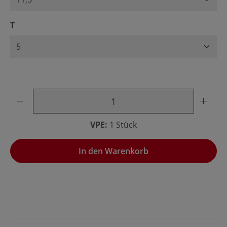
auswählen
T
Produkt Anzahl: Gib den gewünschten Wert ein oder benu
VPE:
1 Stück
In den Warenkorb