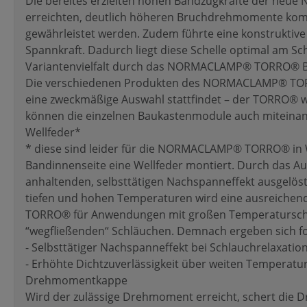
Die bereites erzielten hohen Bandzugkräfte der n
erreichten, deutlich höheren Bruchdrehmomente komb
gewährleistet werden. Zudem führte eine konstruktive
Spannkraft. Dadurch liegt diese Schelle optimal am Sc
Variantenvielfalt durch das NORMACLAMP® TORRO® 
Die verschiedenen Produkten des NORMACLAMP® TOR
eine zweckmäßige Auswahl stattfindet – der TORRO® we
können die einzelnen Baukastenmodule auch miteinand
Wellfeder*
* diese sind leider für die NORMACLAMP® TORRO® in W1
Bandinnenseite eine Wellfeder montiert. Durch das Au
anhaltenden, selbsttätigen Nachspanneffekt ausgelöst
tiefen und hohen Temperaturen wird eine ausreichende 
TORRO® für Anwendungen mit großen Temperaturschwa
“wegfließenden“ Schläuchen. Demnach ergeben sich fo
- Selbsttätiger Nachspanneffekt bei Schlauchrelaxatio
- Erhöhte Dichtzuverlässigkeit über weiten Temperatu
Drehmomentkappe
Wird der zulässige Drehmoment erreicht, schert die