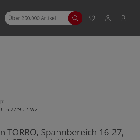
47
-16-27/9-C7-W2
en TORRO, Spannbereich 16-27,