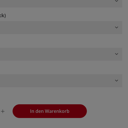
auswählen
ck)
ählen
wünschten Wert ein oder benutze die Schaltflächen, um die
In den Warenkorb