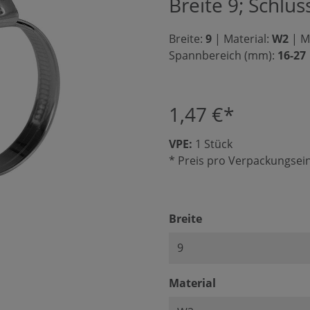
Breite 9; Schlüs
Breite:
9
|
Material:
W2
|
Mi
Spannbereich (mm):
16-27
1,47 €*
VPE:
1 Stück
* Preis pro Verpackungsein
auswählen
Breite
auswählen
Material