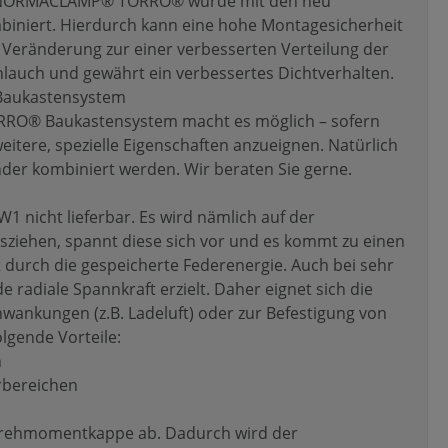
eue NORMACLAMP® TORRO® wurde mit den neu
iniert. Hierdurch kann eine hohe Montagesicherheit
 Veränderung zur einer verbesserten Verteilung der
hlauch und gewährt ein verbessertes Dichtverhalten.
Baukastensystem
RO® Baukastensystem macht es möglich – sofern
itere, spezielle Eigenschaften anzueignen. Natürlich
er kombiniert werden. Wir beraten Sie gerne.
 nicht lieferbar. Es wird nämlich auf der
sziehen, spannt diese sich vor und es kommt zu einen
 durch die gespeicherte Federenergie. Auch bei sehr
radiale Spannkraft erzielt. Daher eignet sich die
nkungen (z.B. Ladeluft) oder zur Befestigung von
lgende Vorteile:
n
rbereichen
 Drehmomentkappe ab. Dadurch wird der