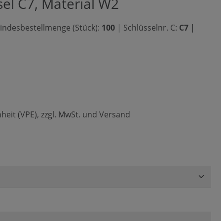
sel C7, Material W2
ndesbestellmenge (Stück):
100
|
Schlüsselnr. C:
C7
|
heit (VPE), zzgl. MwSt. und Versand