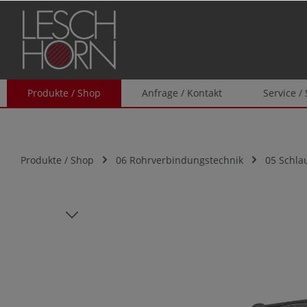
springen
Zur Hauptnavigation springen
Produkte / Shop
Anfrage / Kontakt
Service /
Produkte / Shop
06 Rohrverbindungstechnik
05 Schla
Bildergalerie überspringen