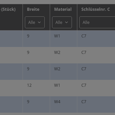
(Stück)
Breite
Material
Schlüsselnr. C
9
W1
C7
9
W2
C7
9
W2
C7
12
W1
C7
9
W4
C7