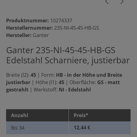
Produktnummer:
10274337
Herstellernummer:
235-NI-45-45-HB-GS
Hersteller:
Ganter
Ganter 235-NI-45-45-HB-GS
Edelstahl Scharniere, justierbar
Breite (l2):
45
|
Form:
HB - in der Höhe und Breite
justierbar
|
Höhe (l1):
45
|
Oberfläche:
GS - matt
gestrahlt
|
Werkstoff:
NI - Edelstahl
Anzahl
Preis*
12,44 €
Bis
34