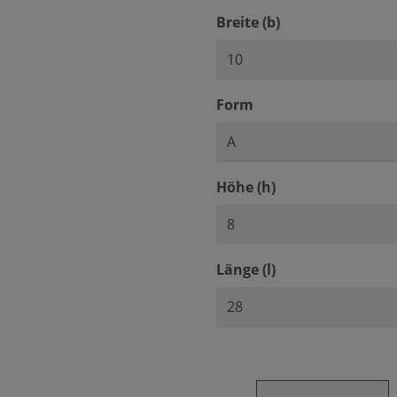
auswählen
Breite (b)
auswählen
Form
auswählen
Höhe (h)
auswählen
Länge (l)
Produkt Anzahl: Gib den ge