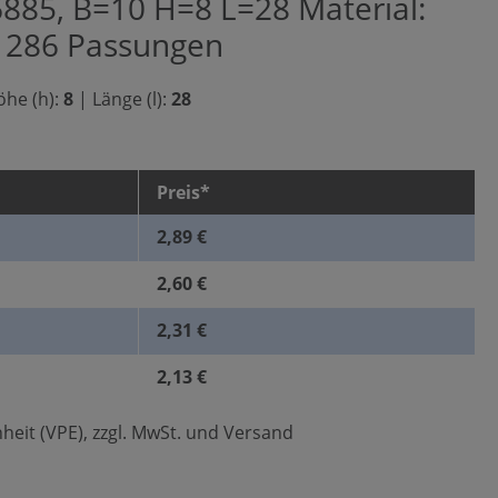
6885, B=10 H=8 L=28 Material:
O 286 Passungen
he (h):
8
|
Länge (l):
28
Preis*
2,89 €
2,60 €
2,31 €
2,13 €
heit (VPE), zzgl. MwSt. und Versand