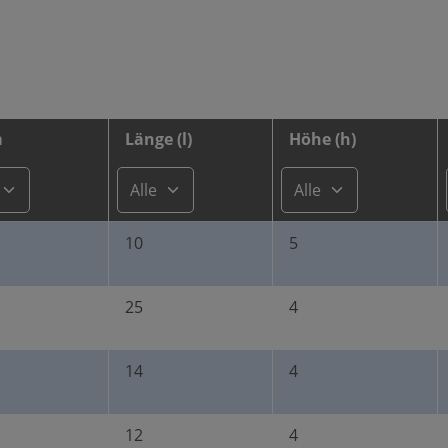
m
Länge (l)
Höhe (h)
10
5
25
4
14
4
12
4