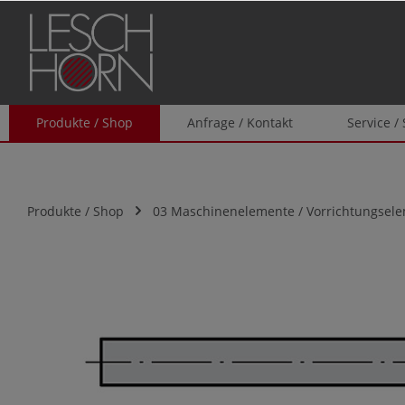
springen
Zur Hauptnavigation springen
Produkte / Shop
Anfrage / Kontakt
Service /
Produkte / Shop
03 Maschinenelemente / Vorrichtungsel
Bildergalerie überspringen