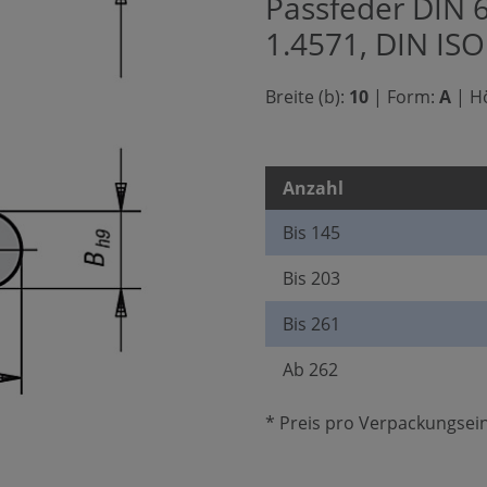
Passfeder DIN 
1.4571, DIN IS
Breite (b):
10
|
Form:
A
|
Hö
Anzahl
Bis
145
Bis
203
Bis
261
Ab
262
* Preis pro Verpackungsein