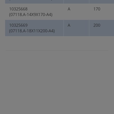
10325668
A
170
(07118.A-14X9X170-A4)
10325669
A
200
(07118.A-18X11X200-A4)