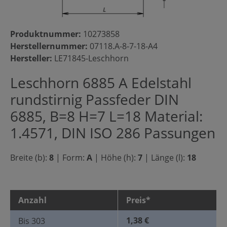
Produktnummer:
10273858
Herstellernummer:
07118.A-8-7-18-A4
Hersteller:
LE71845-Leschhorn
Leschhorn 6885 A Edelstahl
rundstirnig Passfeder DIN
6885, B=8 H=7 L=18 Material:
1.4571, DIN ISO 286 Passungen
Breite (b):
8
|
Form:
A
|
Höhe (h):
7
|
Länge (l):
18
Anzahl
Preis*
1,38 €
Bis
303