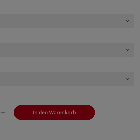
len
en
wünschten Wert ein oder benutze die Schaltflächen, um die
In den Warenkorb