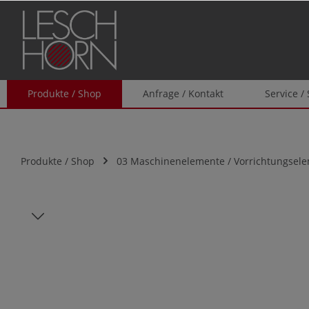
springen
Zur Hauptnavigation springen
Produkte / Shop
Anfrage / Kontakt
Service /
Produkte / Shop
03 Maschinenelemente / Vorrichtungsel
Bildergalerie überspringen