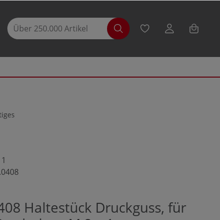
tiges
11
.0408
08 Haltestück Druckguss, für