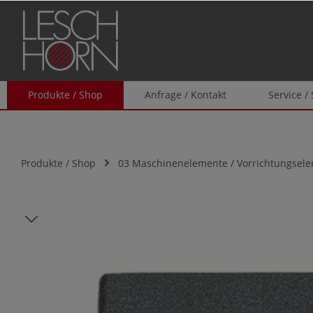
springen
Zur Hauptnavigation springen
Produkte / Shop
Anfrage / Kontakt
Service /
Produkte / Shop
03 Maschinenelemente / Vorrichtungsel
Bildergalerie überspringen