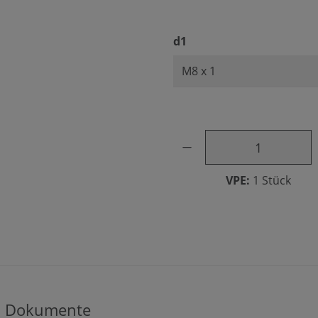
auswählen
d1
Produkt Anzahl: Gib den ge
VPE:
1 Stück
Dokumente