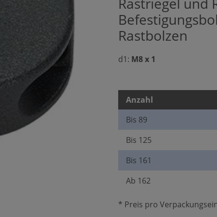
Rastriegel und 
Befestigungsbo
Rastbolzen
d1:
M8 x 1
Anzahl
Bis
89
Bis
125
Bis
161
Ab
162
* Preis pro Verpackungsein