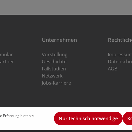
Unternehmen
Rechtlich
rmular
Vorstellung
Impressu
artner
Geschichte
Datenschu
Fallstudien
AGB
Netzwerk
Jobs-Karriere
e Erfahrung bieten zu
Nur technisch notwendige
K