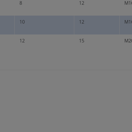
8
12
M16
10
12
M16
12
15
M20