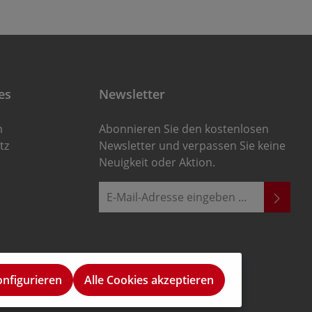
es
Newsletter
m
Abonnieren Sie den kostenlosen
tz
Newsletter und verpassen Sie keine
Neuigkeit oder Aktion.
E-Mail-Adresse*
Ich habe die
Die mit einem Stern (*) markierten
Datenschutzbestimmungen
zur
Felder sind Pflichtfelder.
Kenntnis genommen und die
AGB
gelesen und bin mit ihnen
onfigurieren
Alle Cookies akzeptieren
einverstanden.