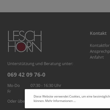
Kontakt
Kontaktfo
Ansprechp
Anfahrt
Unterstützung und Beratung unter:
069 42 09 76-0
Mo-Do
07:30 - 16:30 Uhr
Fr
07:30 - 14:00 Uhr
Diese Website verwendet Cookies, um eine bestmöglich
Oder über unser
Kontaktformular
.
können.
Mehr Informationen ...