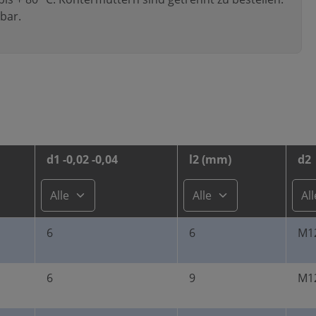
bar.
d1 -0,02 -0,04
l2 (mm)
d2
6
6
M12
6
9
M12