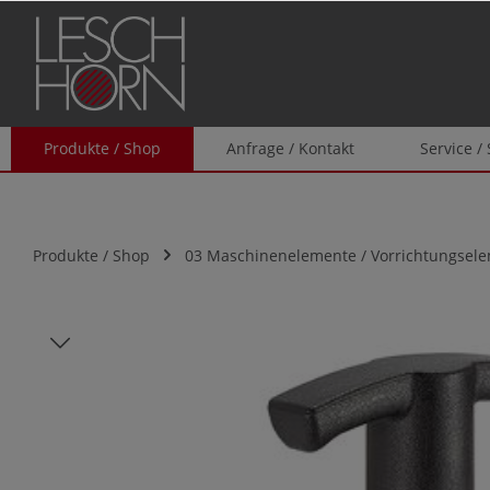
springen
Zur Hauptnavigation springen
Produkte / Shop
Anfrage / Kontakt
Service /
Produkte / Shop
03 Maschinenelemente / Vorrichtungsel
Bildergalerie überspringen