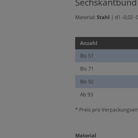
Sechskantbund Ø
Material:
Stahl
|
d1 -0,02 -
Anzahl
Bis
51
Bis
71
Bis
92
Ab
93
* Preis pro Verpackungsein
auswählen
Material