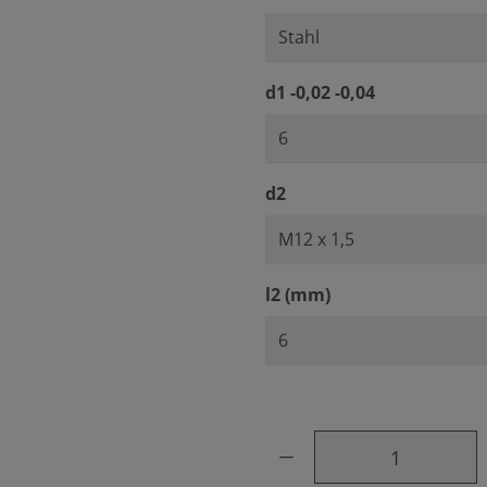
auswählen
d1 -0,02 -0,04
auswählen
d2
auswählen
l2 (mm)
Produkt Anzahl: Gib den ge