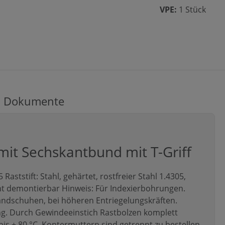
VPE:
1 Stück
Dokumente
it Sechskantbund mit T-Griff
 Raststift: Stahl, gehärtet, rostfreier Stahl 1.4305,
cht demontierbar Hinweis: Für Indexierbohrungen.
andschuhen, bei höheren Entriegelungskräften.
ng. Durch Gewindeeinstich Rastbolzen komplett
is + 80 °C. Kontermuttern sind getrennt zu bestellen.