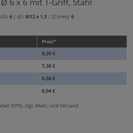
 6 x 6 mit T-Griff, Stahl
0,04:
6
|
d2:
M12 x 1,5
|
l2 (mm):
6
Preis*
8,20 €
7,38 €
6,56 €
6,04 €
heit (VPE), zzgl. MwSt. und Versand