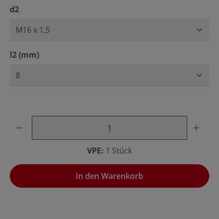
auswählen
d2
auswählen
l2 (mm)
Produkt Anzahl: Gib den gewünschten Wert ein oder benu
VPE:
1 Stück
In den Warenkorb