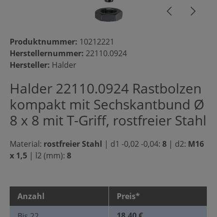
Produktnummer:
10212221
Herstellernummer:
22110.0924
Hersteller:
Halder
Halder 22110.0924 Rastbolzen
kompakt mit Sechskantbund Ø
8 x 8 mit T-Griff, rostfreier Stahl
Material:
rostfreier Stahl
|
d1 -0,02 -0,04:
8
|
d2:
M16
x 1,5
|
l2 (mm):
8
Anzahl
Preis*
18,40 €
Bis
22