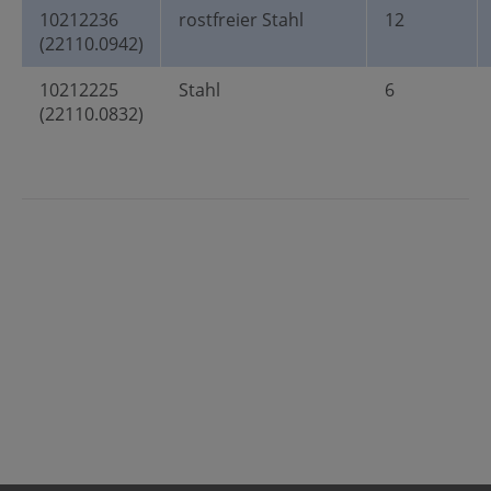
10212236
rostfreier Stahl
12
(22110.0942)
10212225
Stahl
6
(22110.0832)