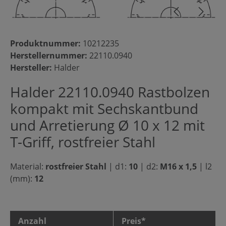
Produktnummer:
10212235
Herstellernummer:
22110.0940
Hersteller:
Halder
Halder 22110.0940 Rastbolzen
kompakt mit Sechskantbund
und Arretierung Ø 10 x 12 mit
T-Griff, rostfreier Stahl
Material:
rostfreier Stahl
|
d1:
10
|
d2:
M16 x 1,5
|
l2
(mm):
12
Anzahl
Preis*