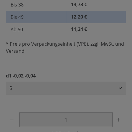
13,73 €
Bis
38
12,20 €
Bis
49
11,24 €
Ab
50
* Preis pro Verpackungseinheit (VPE), zzgl. MwSt. und
Versand
auswählen
d1 -0,02 -0,04
Produkt Anzahl: Gib den gewünschten Wert ein oder benu