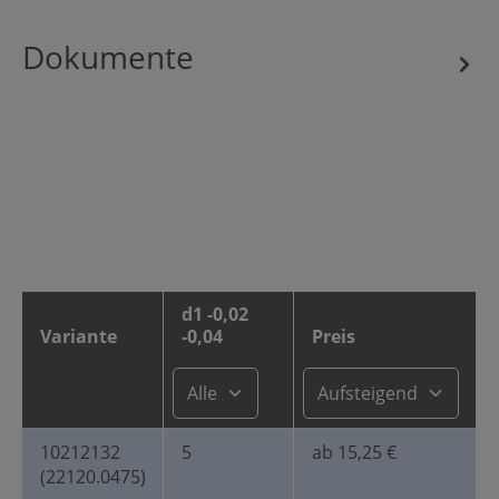
Dokumente
d1 -0,02
Variante
-0,04
Preis
10212132
5
ab 15,25 €
(22120.0475)