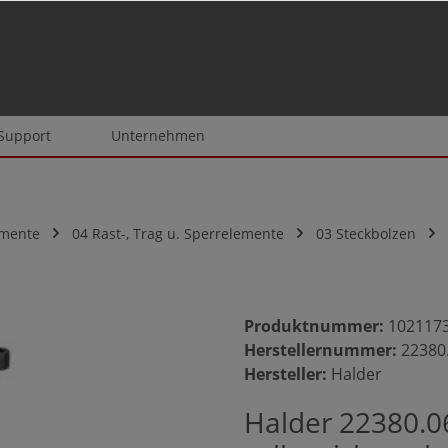
 Support
Unternehmen
emente
04 Rast-, Trag u. Sperrelemente
03 Steckbolzen
Produktnummer:
102117
Herstellernummer:
22380
Hersteller:
Halder
Halder 22380.0