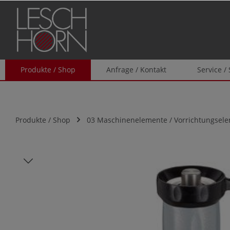
springen
Zur Hauptnavigation springen
Produkte / Shop
Anfrage / Kontakt
Service /
Produkte / Shop
03 Maschinenelemente / Vorrichtungsel
Bildergalerie überspringen