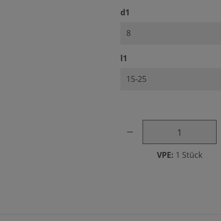
auswählen
d1
auswählen
l1
Produkt Anzahl: Gib den ge
VPE:
1 Stück