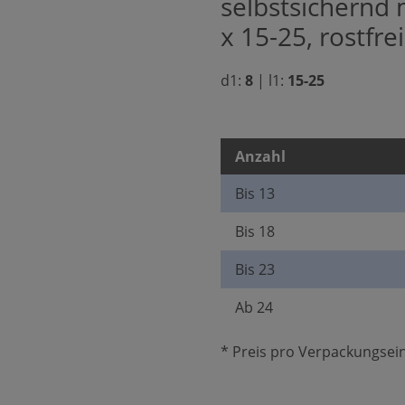
selbstsichernd 
x 15-25, rostfre
d1:
8
|
l1:
15-25
Anzahl
Bis
13
Bis
18
Bis
23
Ab
24
* Preis pro Verpackungsein