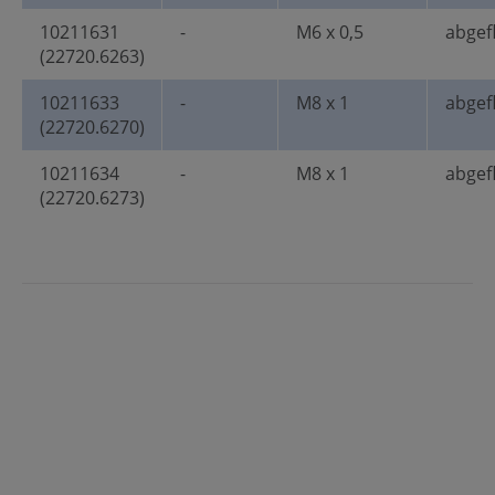
10211631
-
M6 x 0,5
abgef
(22720.6263)
10211633
-
M8 x 1
abgef
(22720.6270)
10211634
-
M8 x 1
abgef
(22720.6273)