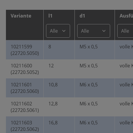
Variante
l1
d1
Ausf
10211599
8
M5 x 0,5
volle 
(22720.5050)
10211600
12
M5 x 0,5
volle 
(22720.5052)
10211601
10,8
M6 x 0,5
volle 
(22720.5060)
10211602
12,8
M6 x 0,5
volle 
(22720.5061)
10211603
16,8
M6 x 0,5
volle 
(22720.5062)