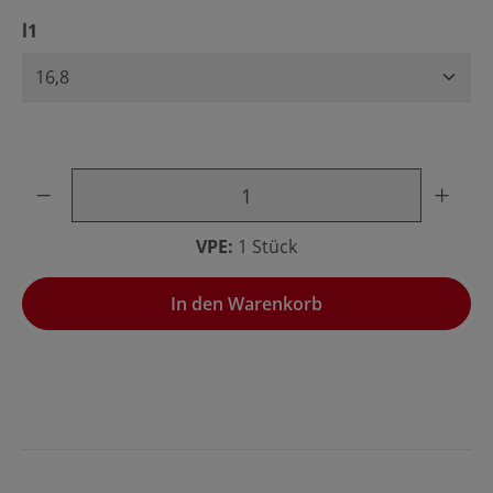
auswählen
l1
Produkt Anzahl: Gib den gewünschten Wert ein oder benu
VPE:
1 Stück
In den Warenkorb