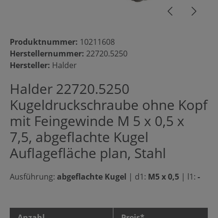
Produktnummer:
10211608
Herstellernummer:
22720.5250
Hersteller:
Halder
Halder 22720.5250
Kugeldruckschraube ohne Kopf
mit Feingewinde M 5 x 0,5 x
7,5, abgeflachte Kugel
Auflagefläche plan, Stahl
Ausführung:
abgeflachte Kugel
|
d1:
M5 x 0,5
|
l1:
-
Anzahl
Preis*