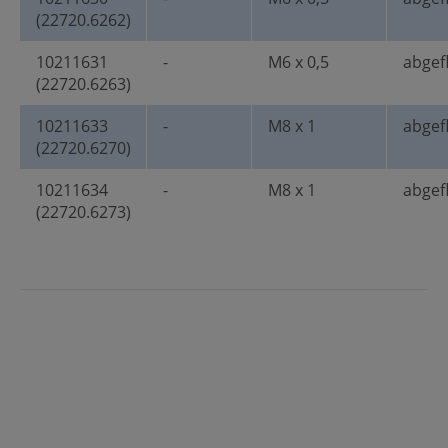
(22720.6262)
10211631
-
M6 x 0,5
abgef
(22720.6263)
10211633
-
M8 x 1
abgef
(22720.6270)
10211634
-
M8 x 1
abgef
(22720.6273)