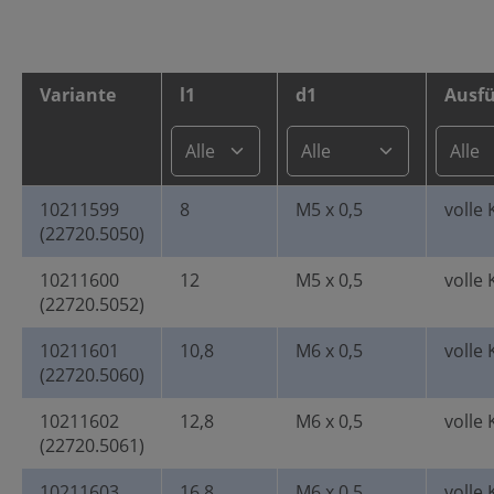
Variante
l1
d1
Ausf
10211599
8
M5 x 0,5
volle 
(22720.5050)
10211600
12
M5 x 0,5
volle 
(22720.5052)
10211601
10,8
M6 x 0,5
volle 
(22720.5060)
10211602
12,8
M6 x 0,5
volle 
(22720.5061)
10211603
16,8
M6 x 0,5
volle 