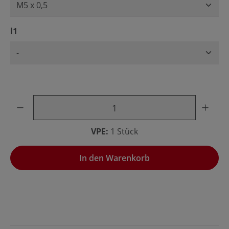
auswählen
l1
Produkt Anzahl: Gib den gewünschten Wert ein oder benu
VPE:
1 Stück
In den Warenkorb