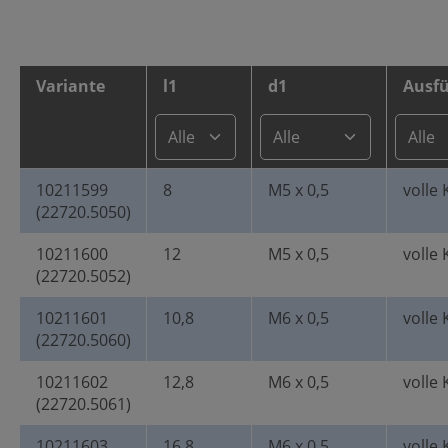
Variante
l1
d1
Ausf
10211599
8
M5 x 0,5
volle 
(22720.5050)
10211600
12
M5 x 0,5
volle 
(22720.5052)
10211601
10,8
M6 x 0,5
volle 
(22720.5060)
10211602
12,8
M6 x 0,5
volle 
(22720.5061)
10211603
16,8
M6 x 0,5
volle 