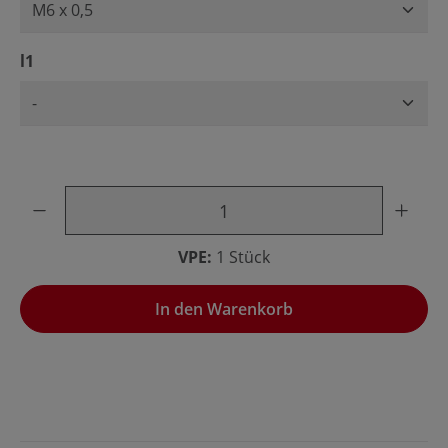
auswählen
l1
Produkt Anzahl: Gib den gewünschten Wert ein oder benu
VPE:
1 Stück
In den Warenkorb