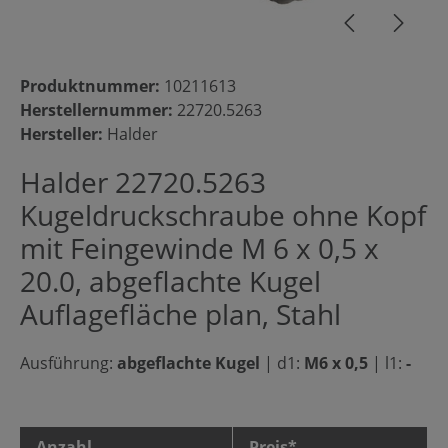
Produktnummer:
10211613
Herstellernummer:
22720.5263
Hersteller:
Halder
Halder 22720.5263
Kugeldruckschraube ohne Kopf
mit Feingewinde M 6 x 0,5 x
20.0, abgeflachte Kugel
Auflagefläche plan, Stahl
Ausführung:
abgeflachte Kugel
|
d1:
M6 x 0,5
|
l1:
-
Anzahl
Preis*