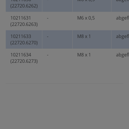
(22720.6262)
10211631
-
M6 x 0,5
abgef
(22720.6263)
10211633
-
M8 x 1
abgef
(22720.6270)
10211634
-
M8 x 1
abgef
(22720.6273)