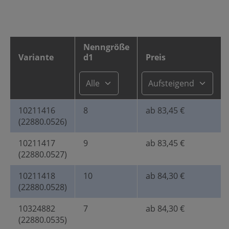
Telefonnummer
Nenngröße
Variante
d1
Preis
E-Mail-Adresse*
10211416
8
ab 83,45 €
Nachricht
(22880.0526)
10211417
9
ab 83,45 €
(22880.0527)
Menge*
10211418
10
ab 84,30 €
(22880.0528)
10324882
7
ab 84,30 €
Halder 22880.0525 Mundstück für
(22880.0535)
Montagewerkzeug,…