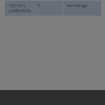
Nenngröße d1: 7
10211415
7
Auf Anfrage
Nachricht
(22880.0525)
Die mit einem Stern (*) markierten Felder sind
Pflichtfelder.
Senden
Abbrechen
(Produktnummer: 10211415)