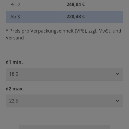
248,04 €
Bis
2
220,48 €
Ab
3
* Preis pro Verpackungseinheit (VPE), zzgl. MwSt. und
Versand
auswählen
d1 min.
auswählen
d2 max.
Produkt Anzahl: Gib den gewünschten Wert ein oder benu