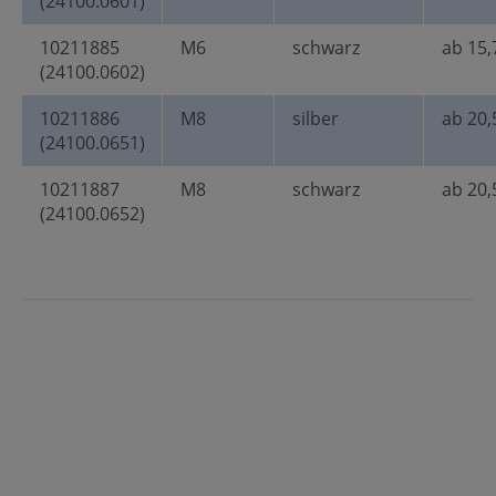
(24100.0601)
10211885
M6
schwarz
ab 15,
(24100.0602)
10211886
M8
silber
ab 20,
(24100.0651)
10211887
M8
schwarz
ab 20,
(24100.0652)