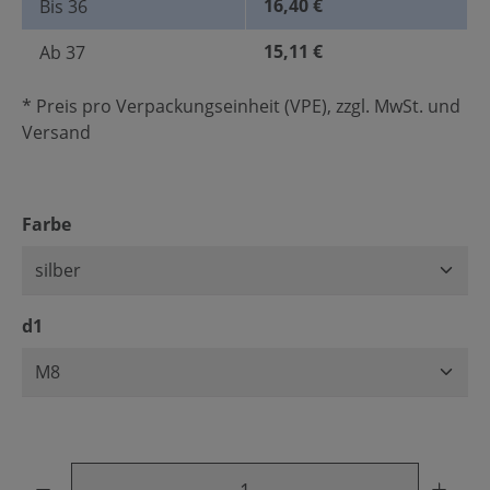
16,40 €
Bis
36
15,11 €
Ab
37
* Preis pro Verpackungseinheit (VPE), zzgl. MwSt. und
Versand
auswählen
Farbe
auswählen
d1
Produkt Anzahl: Gib den gewünschten Wert ein oder benu