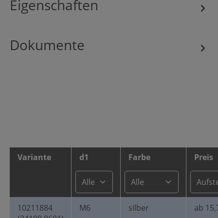
Eigenschaften
Dokumente
Variante
d1
Farbe
Preis
10211884
M6
silber
ab 15,