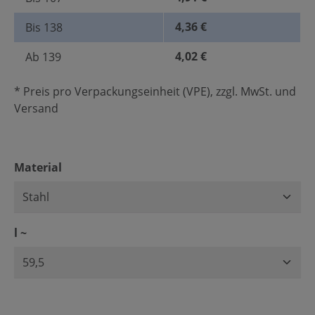
4,36 €
Bis
138
4,02 €
Ab
139
* Preis pro Verpackungseinheit (VPE), zzgl. MwSt. und
Versand
auswählen
Material
auswählen
l ~