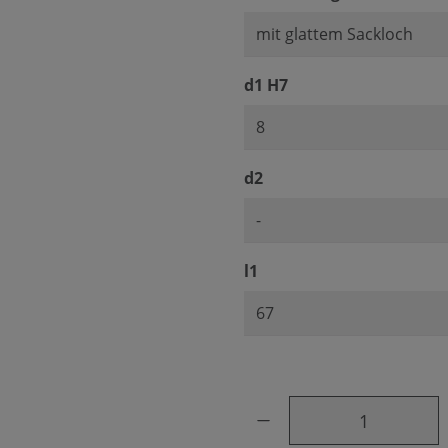
auswählen
d1 H7
auswählen
d2
auswählen
l1
Produkt Anzahl: Gib den ge