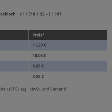
Sackloch
|
d1 H7:
8
|
d2:
-
|
l1:
67
Preis*
11,20 €
10,08 €
8,96 €
8,25 €
heit (VPE), zzgl. MwSt. und Versand