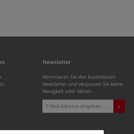
es
Newsletter
m
Abonnieren Sie den kostenlosen
tz
Newsletter und verpassen Sie keine
Neuigkeit oder Aktion.
E-Mail-Adresse*
Ich habe die
Die mit einem Stern (*) markierten
Datenschutzbestimmungen
zur
Felder sind Pflichtfelder.
Kenntnis genommen und die