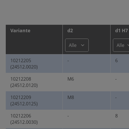
Variante
d2
d1 H7
10212205
-
6
(24512.0020)
10212208
M6
-
(24512.0120)
10212209
M8
-
(24512.0125)
10212206
-
8
(24512.0030)