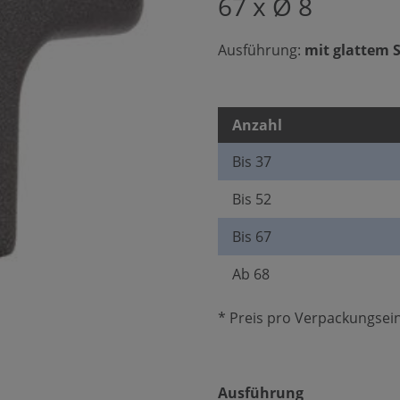
67 x Ø 8
Ausführung:
mit glattem 
Anzahl
Bis
37
Bis
52
Bis
67
Ab
68
* Preis pro Verpackungsein
auswählen
Ausführung