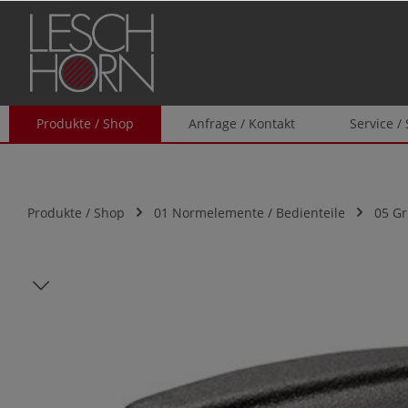
springen
Zur Hauptnavigation springen
Produkte / Shop
Anfrage / Kontakt
Service /
Produkte / Shop
01 Normelemente / Bedienteile
05 Gr
Bildergalerie überspringen