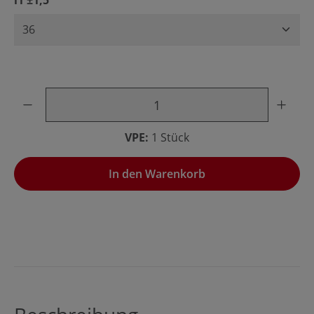
l1 ±1,5
Produkt Anzahl: Gib den gewünschten Wert ein oder benu
VPE:
1 Stück
In den Warenkorb