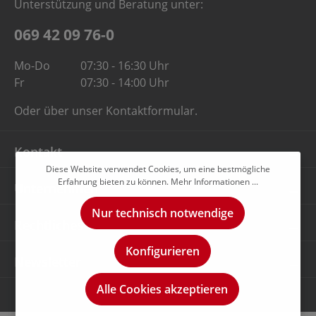
Unterstützung und Beratung unter:
069 42 09 76-0
Mo-Do
07:30 - 16:30 Uhr
Fr
07:30 - 14:00 Uhr
Oder über unser
Kontaktformular
.
Kontakt
Diese Website verwendet Cookies, um eine bestmögliche
Erfahrung bieten zu können.
Mehr Informationen ...
Unternehmen
Nur technisch notwendige
Rechtliches
Konfigurieren
Newsletter
Alle Cookies akzeptieren