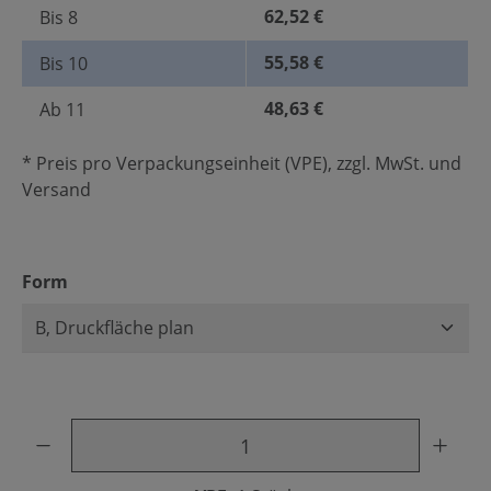
62,52 €
Bis
8
55,58 €
Bis
10
48,63 €
Ab
11
* Preis pro Verpackungseinheit (VPE), zzgl. MwSt. und
Versand
auswählen
Form
Produkt Anzahl: Gib den gewünschten Wert ein oder benu