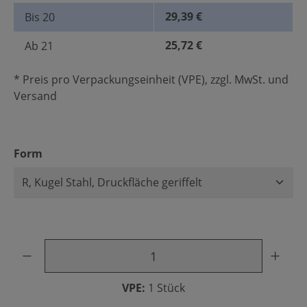
29,39 €
Bis
20
25,72 €
Ab
21
* Preis pro Verpackungseinheit (VPE), zzgl. MwSt. und
Versand
auswählen
Form
Produkt Anzahl: Gib den gewünschten Wert ein oder benu
VPE:
1 Stück