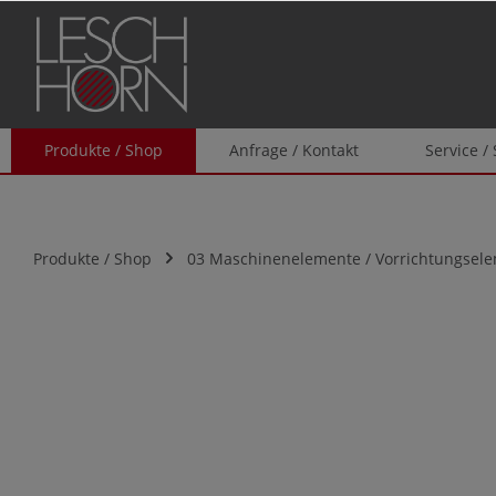
springen
Zur Hauptnavigation springen
Produkte / Shop
Anfrage / Kontakt
Service /
Produkte / Shop
03 Maschinenelemente / Vorrichtungsel
Bildergalerie überspringen