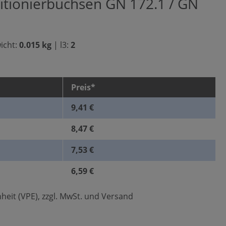
sitionierbuchsen GN 172.1 / GN
icht:
0.015 kg
|
l3:
2
Preis*
9,41 €
8,47 €
7,53 €
6,59 €
heit (VPE), zzgl. MwSt. und Versand