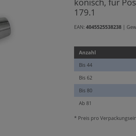
konisch, für Po
179.1
EAN:
4045525538238
|
Gew
Anzahl
Bis
44
Bis
62
Bis
80
Ab
81
* Preis pro Verpackungsein