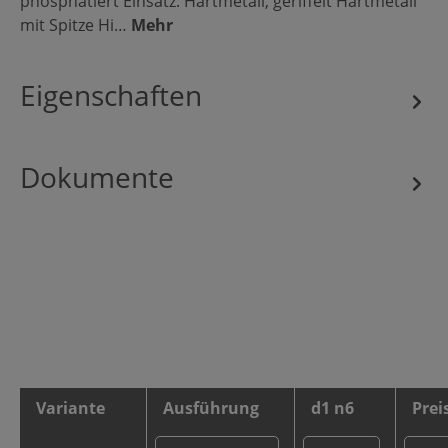
phosphatiert Einsatz: Hartmetall, geriffelt Hartmetall
mit Spitze Hi…
Mehr
Eigenschaften
Dokumente
Variante
Ausführung
d1 n6
Prei