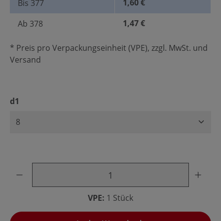
1,60 €
Bis
377
1,47 €
Ab
378
* Preis pro Verpackungseinheit (VPE), zzgl. MwSt. und
Versand
auswählen
d1
Produkt Anzahl: Gib den gewünschten Wert ein oder benu
VPE:
1 Stück