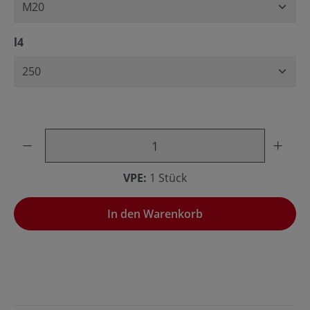
auswählen
l4
Produkt Anzahl: Gib den gewünschten Wert ein oder benu
VPE:
1 Stück
In den Warenkorb