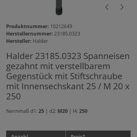
Produktnummer:
10212649
Herstellernummer:
23185.0323
Hersteller:
Halder
Halder 23185.0323 Spanneisen
gezahnt mit verstellbarem
Gegenstück mit Stiftschraube
mit Innensechskant 25 / M 20 x
250
Nennmaß d1:
25
|
d2:
M20
|
l4:
250
Anzahl
Preis*