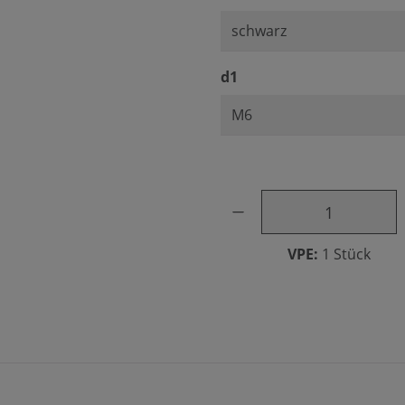
auswählen
d1
Produkt Anzahl: Gib den ge
VPE:
1 Stück