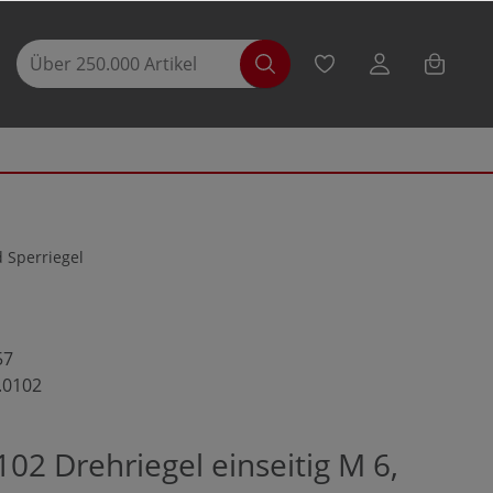
d Sperriegel
57
.0102
02 Drehriegel einseitig M 6,